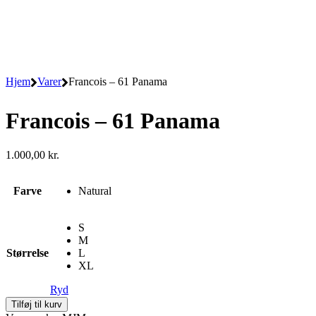
Hjem
Varer
Francois – 61 Panama
Francois – 61 Panama
1.000,00
kr.
Farve
Natural
S
M
Størrelse
L
XL
Ryd
Francois
Tilføj til kurv
-