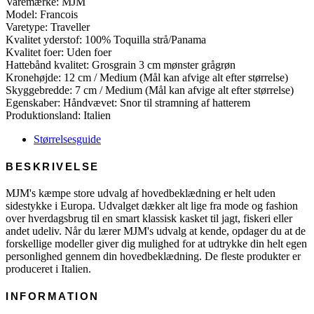
Varemærke: MJM
61
Model: Francois
Panama
Varetype: Traveller
antal
Kvalitet yderstof: 100% Toquilla strå/Panama
Kvalitet foer: Uden foer
Hattebånd kvalitet: Grosgrain 3 cm mønster grågrøn
Kronehøjde: 12 cm / Medium (Mål kan afvige alt efter størrelse)
Skyggebredde: 7 cm / Medium (Mål kan afvige alt efter størrelse)
Egenskaber: Håndvævet: Snor til stramning af hatterem
Produktionsland: Italien
Størrelsesguide
BESKRIVELSE
MJM's kæmpe store udvalg af hovedbeklædning er helt uden
sidestykke i Europa. Udvalget dækker alt lige fra mode og fashion
over hverdagsbrug til en smart klassisk kasket til jagt, fiskeri eller
andet udeliv. Når du lærer MJM's udvalg at kende, opdager du at de
forskellige modeller giver dig mulighed for at udtrykke din helt egen
personlighed gennem din hovedbeklædning. De fleste produkter er
produceret i Italien.
INFORMATION