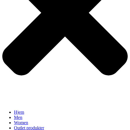
Hjem
Men
Women
Outlet produkter