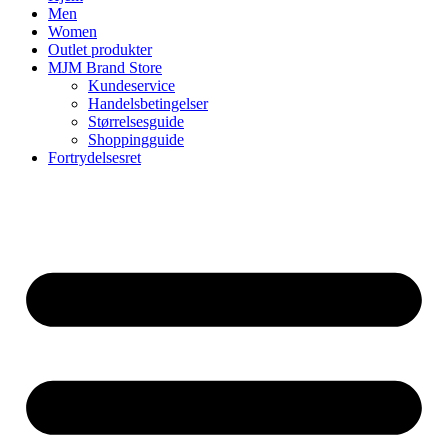
Men
Women
Outlet produkter
MJM Brand Store
Kundeservice
Handelsbetingelser
Størrelsesguide
Shoppingguide
Fortrydelsesret