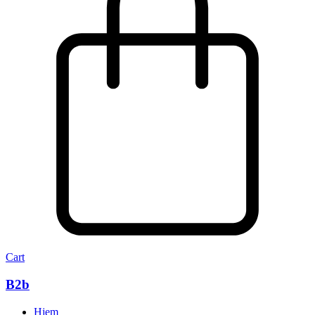
Cart
B2b
Hjem