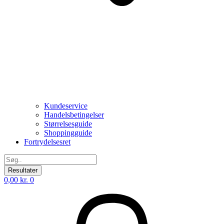
Kundeservice
Handelsbetingelser
Størrelsesguide
Shoppingguide
Fortrydelsesret
Search
...
Resultater
0,00
kr.
0