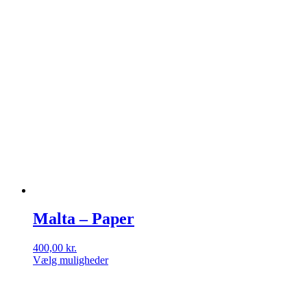
Malta – Paper
400,00
kr.
Vælg muligheder
Dette
vare
har