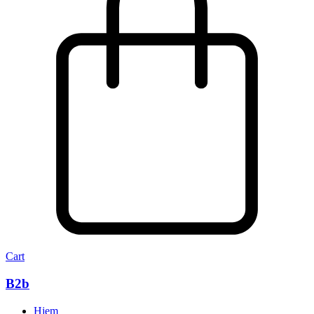
Cart
B2b
Hjem