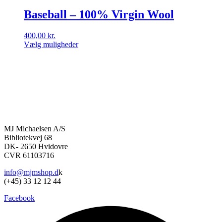
Baseball – 100% Virgin Wool
400,00
kr.
Vælg muligheder
Dette
vare
har
flere
varianter.
Mulighederne
kan
vælges
på
MJ Michaelsen A/S
varesiden
Bibliotekvej 68
DK- 2650 Hvidovre
CVR 61103716
info@mjmshop.d
k
(+45) 33 12 12 44
Facebook