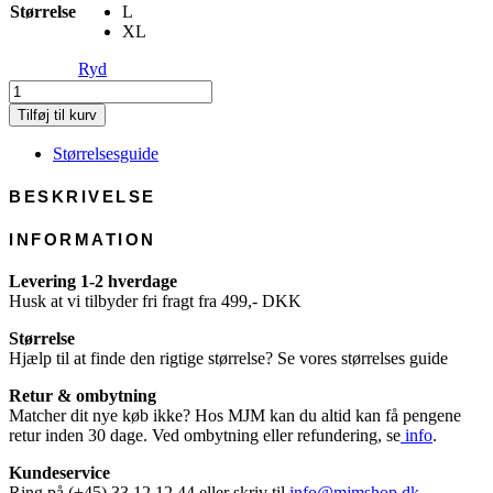
Størrelse
L
XL
Ryd
Edward
Soft
Tilføj til kurv
-
Paper
Størrelsesguide
antal
BESKRIVELSE
INFORMATION
Levering 1-2 hverdage
Husk at vi tilbyder fri fragt fra 499,- DKK
Størrelse
Hjælp til at finde den rigtige størrelse? Se vores størrelses guide
Retur & ombytning
Matcher dit nye køb ikke? Hos MJM kan du altid kan få pengene
retur inden 30 dage. Ved ombytning eller refundering, se
info
.
Kundeservice
Ring på (+45) 33 12 12 44 eller skriv til
info@mjmshop.dk
.