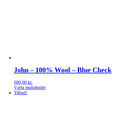
John – 100% Wool – Blue Check
600,00
kr.
Vælg muligheder
Dette
Tilbud!
vare
har
flere
varianter.
Mulighederne
kan
vælges