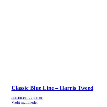
på
varesiden
Classic Blue Line – Harris Tweed
Den
Den
800,00
kr.
560,00
kr.
oprindelige
aktuelle
Vælg muligheder
Dette
pris
pris