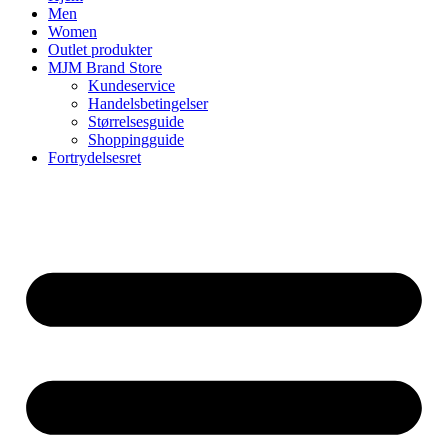
Men
Women
Outlet produkter
MJM Brand Store
Kundeservice
Handelsbetingelser
Størrelsesguide
Shoppingguide
Fortrydelsesret