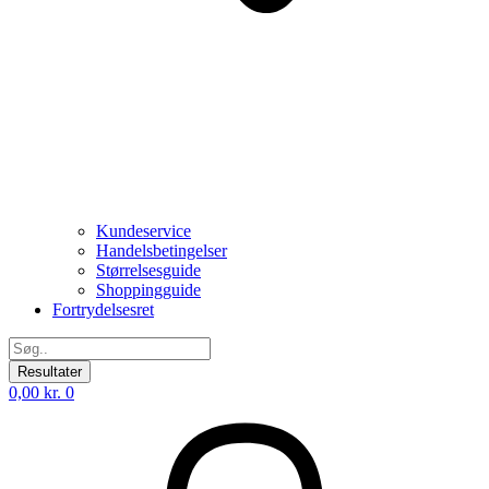
Kundeservice
Handelsbetingelser
Størrelsesguide
Shoppingguide
Fortrydelsesret
Search
...
Resultater
0,00
kr.
0