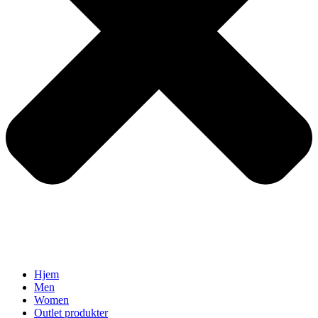
Hjem
Men
Women
Outlet produkter