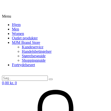
Menu
Hjem
Men
Women
Outlet produkter
MJM Brand Store
Kundeservice
Handelsbetingelser
Størrelsesguide
Shoppingguide
Fortrydelsesret
0,00
kr.
0