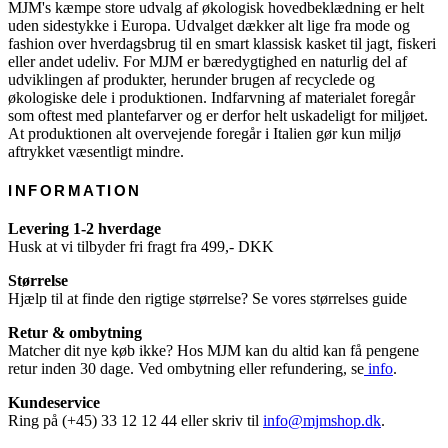
MJM's kæmpe store udvalg af økologisk hovedbeklædning er helt
uden sidestykke i Europa. Udvalget dækker alt lige fra mode og
fashion over hverdagsbrug til en smart klassisk kasket til jagt, fiskeri
eller andet udeliv. For MJM er bæredygtighed en naturlig del af
udviklingen af produkter, herunder brugen af recyclede og
økologiske dele i produktionen. Indfarvning af materialet foregår
som oftest med plantefarver og er derfor helt uskadeligt for miljøet.
At produktionen alt overvejende foregår i Italien gør kun miljø
aftrykket væsentligt mindre.
INFORMATION
Levering 1-2 hverdage
Husk at vi tilbyder fri fragt fra 499,- DKK
Størrelse
Hjælp til at finde den rigtige størrelse? Se vores størrelses guide
Retur & ombytning
Matcher dit nye køb ikke? Hos MJM kan du altid kan få pengene
retur inden 30 dage. Ved ombytning eller refundering, se
info
.
Kundeservice
Ring på (+45) 33 12 12 44 eller skriv til
info@mjmshop.dk
.