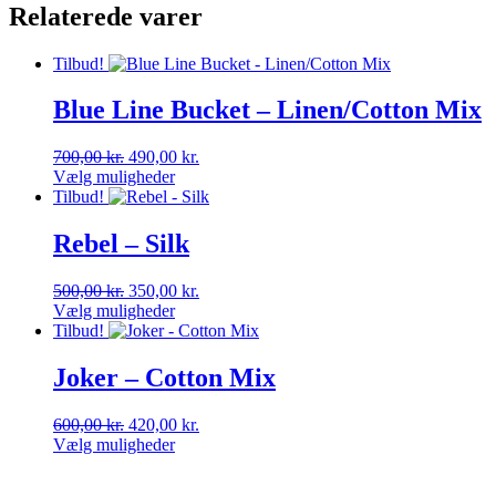
Relaterede varer
Tilbud!
Blue Line Bucket – Linen/Cotton Mix
Den
Den
700,00
kr.
490,00
kr.
oprindelige
aktuelle
Vælg muligheder
Dette
pris
pris
Tilbud!
vare
var:
er:
har
700,00 kr..
490,00 kr..
Rebel – Silk
flere
varianter.
Den
Den
500,00
kr.
350,00
kr.
Mulighederne
oprindelige
aktuelle
Vælg muligheder
kan
Dette
pris
pris
Tilbud!
vælges
vare
var:
er:
på
har
500,00 kr..
350,00 kr..
Joker – Cotton Mix
varesiden
flere
varianter.
Den
Den
600,00
kr.
420,00
kr.
Mulighederne
oprindelige
aktuelle
Vælg muligheder
kan
Dette
pris
pris
vælges
vare
var:
er:
på