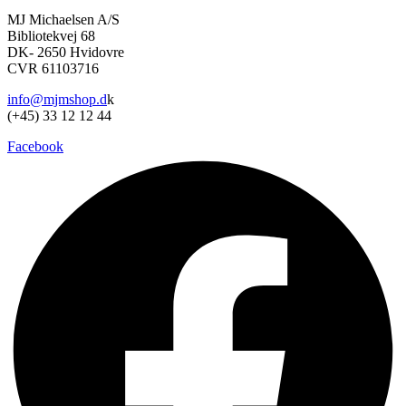
har
600,00 kr..
420,00 kr..
varesiden
MJ Michaelsen A/S
flere
Bibliotekvej 68
varianter.
DK- 2650 Hvidovre
Mulighederne
CVR 61103716
kan
vælges
info@mjmshop.d
k
på
(+45) 33 12 12 44
varesiden
Facebook