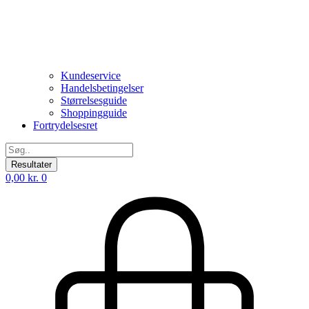
Kundeservice
Handelsbetingelser
Størrelsesguide
Shoppingguide
Fortrydelsesret
Search
...
Resultater
0,00
kr.
0