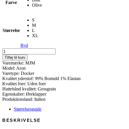
Farve
Olive
S
M
Størrelse
L
XL
Ryd
Aron
-
Tilføj til kurv
41
Varemærke: MJM
Bamboo/Recycled
Model: Aron
Polyester
Varetype: Docker
antal
Kvalitet yderstof: 99% Bomuld 1% Elastan
Kvalitet foer: Uden foer
Hattebånd kvalitet: Grosgrain
Egenskaber: Øreklapper
Produktionsland: Italien
Størrelsesguide
BESKRIVELSE