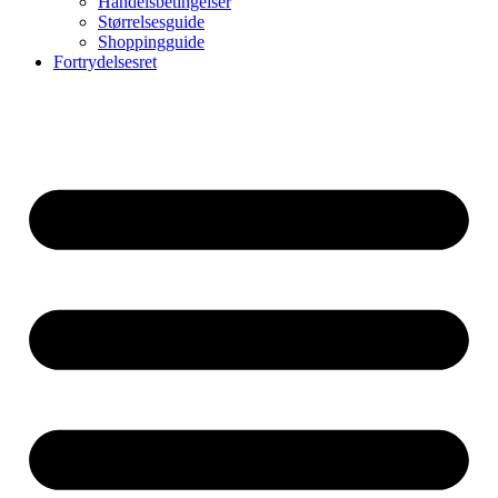
Handelsbetingelser
Størrelsesguide
Shoppingguide
Fortrydelsesret