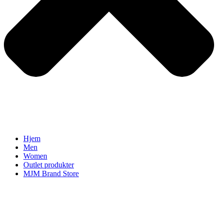
Hjem
Men
Women
Outlet produkter
MJM Brand Store