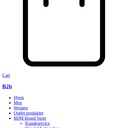
Cart
B2b
Hjem
Men
Women
Outlet produkter
MJM Brand Store
Kundeservice