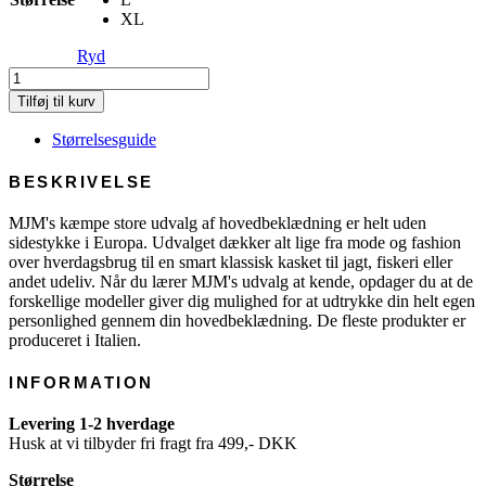
XL
Ryd
Bucket
-
Tilføj til kurv
W.R
Cotton
Størrelsesguide
Mix
antal
BESKRIVELSE
MJM's kæmpe store udvalg af hovedbeklædning er helt uden
sidestykke i Europa. Udvalget dækker alt lige fra mode og fashion
over hverdagsbrug til en smart klassisk kasket til jagt, fiskeri eller
andet udeliv. Når du lærer MJM's udvalg at kende, opdager du at de
forskellige modeller giver dig mulighed for at udtrykke din helt egen
personlighed gennem din hovedbeklædning. De fleste produkter er
produceret i Italien.
INFORMATION
Levering 1-2 hverdage
Husk at vi tilbyder fri fragt fra 499,- DKK
Størrelse