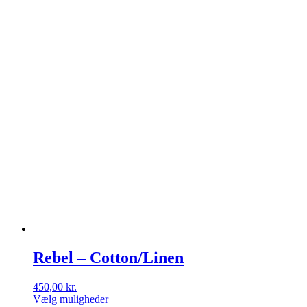
kan
vælges
på
varesiden
Rebel – Cotton/Linen
450,00
kr.
Vælg muligheder