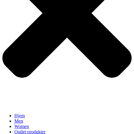
Hjem
Men
Women
Outlet produkter