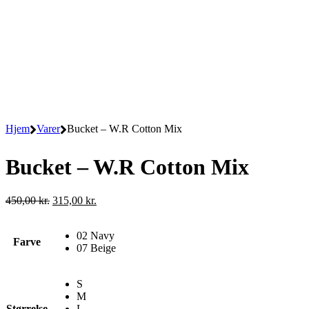
Hjem
Varer
Bucket – W.R Cotton Mix
Bucket – W.R Cotton Mix
Den
Den
450,00
kr.
315,00
kr.
oprindelige
aktuelle
pris
pris
02 Navy
var:
er:
Farve
07 Beige
450,00 kr..
315,00 kr..
S
M
Størrelse
L