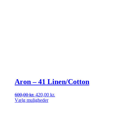
Aron – 41 Linen/Cotton
Den
Den
600,00
kr.
420,00
kr.
oprindelige
aktuelle
Vælg muligheder
Dette
pris
pris
vare
var:
er:
har
600,00 kr..
420,00 kr..
flere
varianter.
Mulighederne