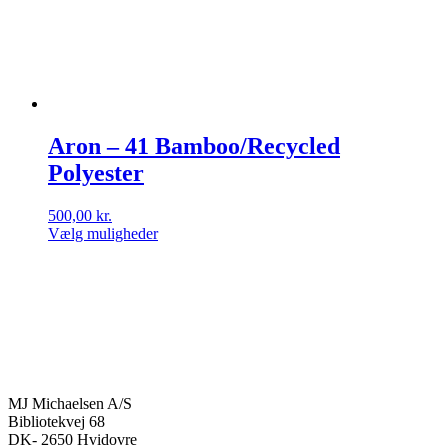
Aron – 41 Bamboo/Recycled
Polyester
500,00
kr.
Vælg muligheder
Dette
vare
har
flere
varianter.
Mulighederne
kan
vælges
på
MJ Michaelsen A/S
varesiden
Bibliotekvej 68
DK- 2650 Hvidovre