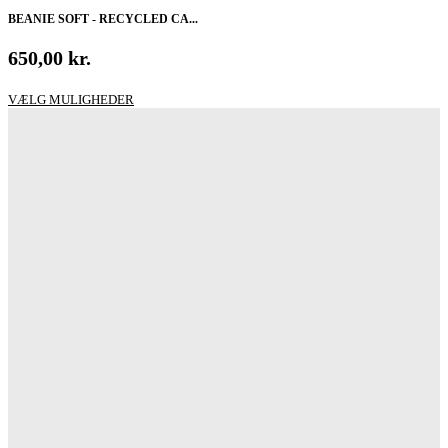
BEANIE SOFT - RECYCLED CA...
650,00
kr.
Dette
VÆLG MULIGHEDER
vare
har
flere
varianter.
Mulighederne
kan
vælges
på
varesiden