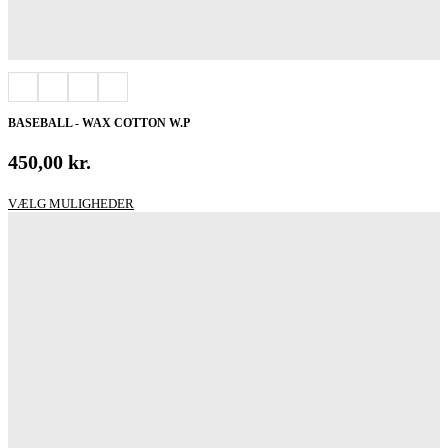
BASEBALL - WAX COTTON W.P
450,00
kr.
Dette
VÆLG MULIGHEDER
vare
har
flere
varianter.
Mulighederne
kan
vælges
på
varesiden