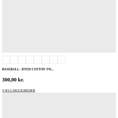
BASEBALL - DYED COTTON TW...
300,00
kr.
Dette
VÆLG MULIGHEDER
vare
har
flere
varianter.
Mulighederne