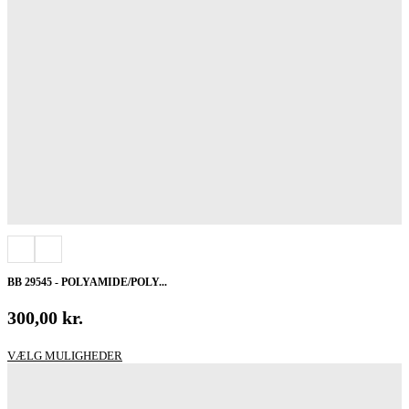
BB 29545 - POLYAMIDE/POLY...
300,00
kr.
Dette
VÆLG MULIGHEDER
vare
har
flere