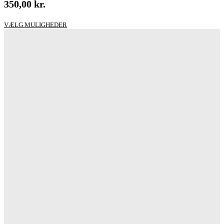
350,00
kr.
Dette
VÆLG MULIGHEDER
vare
har
flere
varianter.
Mulighederne
kan
vælges
på
varesiden