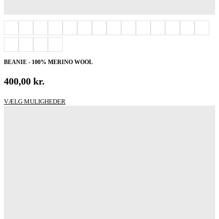
BEANIE - 100% MERINO WOOL
400,00
kr.
Dette
VÆLG MULIGHEDER
vare
har
flere
varianter.
Mulighederne
kan
vælges
på
varesiden