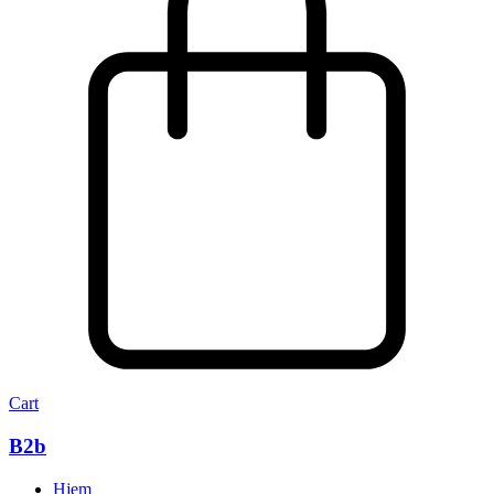
Cart
B2b
Hjem