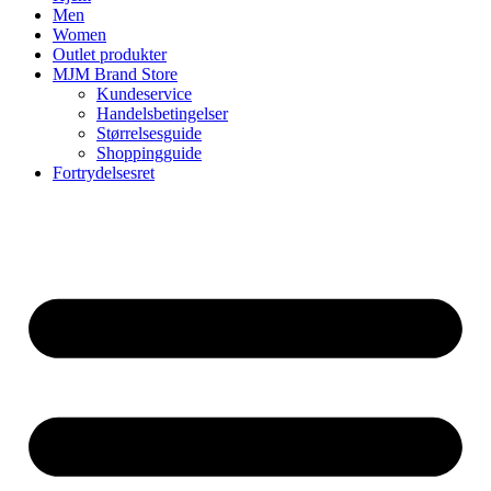
Men
Women
Outlet produkter
MJM Brand Store
Kundeservice
Handelsbetingelser
Størrelsesguide
Shoppingguide
Fortrydelsesret