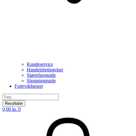
Kundeservice
Handelsbetingelser
Størrelsesguide
Shoppingguide
Fortrydelsesret
Search
...
Resultater
0,00
kr.
0