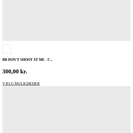
BB DON'T SHOOT AT ME - I'...
300,00
kr.
Dette
VÆLG MULIGHEDER
vare
har
flere
varianter.
Mulighederne
kan
vælges
på
varesiden