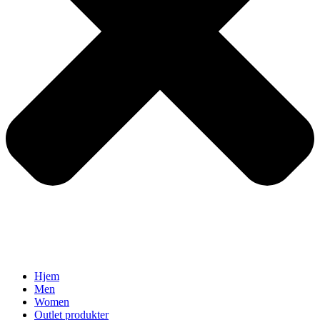
Hjem
Men
Women
Outlet produkter