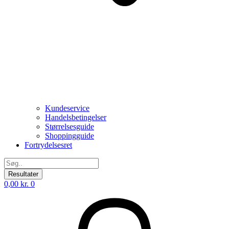
Kundeservice
Handelsbetingelser
Størrelsesguide
Shoppingguide
Fortrydelsesret
Search
...
Resultater
0,00
kr.
0