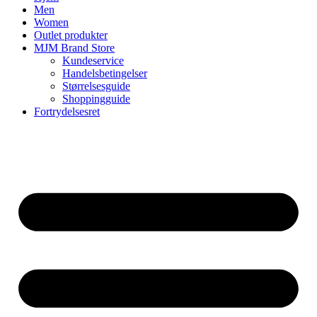
Men
Women
Outlet produkter
MJM Brand Store
Kundeservice
Handelsbetingelser
Størrelsesguide
Shoppingguide
Fortrydelsesret