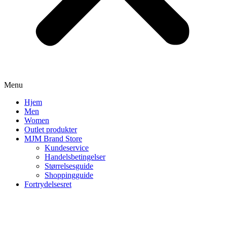
Menu
Hjem
Men
Women
Outlet produkter
MJM Brand Store
Kundeservice
Handelsbetingelser
Størrelsesguide
Shoppingguide
Fortrydelsesret