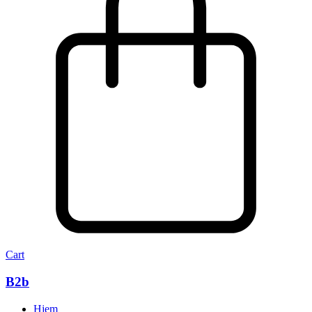
Cart
B2b
Hjem