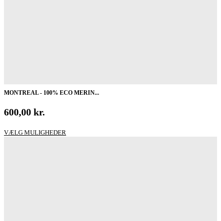
MONTREAL - 100% ECO MERIN...
600,00
kr.
Dette
VÆLG MULIGHEDER
vare
har
flere
varianter.
Mulighederne
kan
vælges
på
varesiden