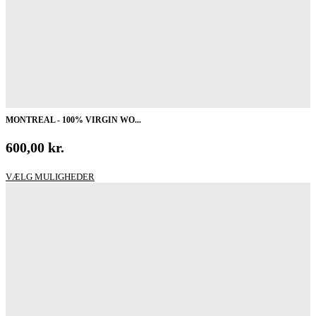
MONTREAL - 100% VIRGIN WO...
600,00
kr.
Dette
VÆLG MULIGHEDER
vare
har
flere
varianter.
Mulighederne
kan
vælges
på
varesiden