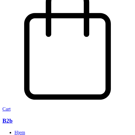
Cart
B2b
Hjem