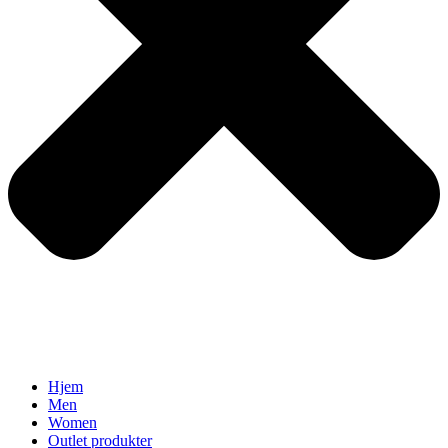
Hjem
Men
Women
Outlet produkter