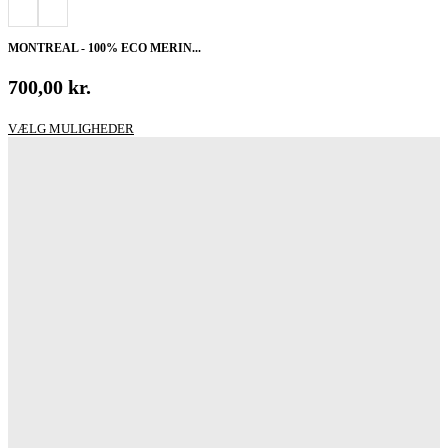
MONTREAL - 100% ECO MERIN...
700,00
kr.
Dette
VÆLG MULIGHEDER
vare
har
flere
varianter.
Mulighederne
kan
vælges
på
varesiden