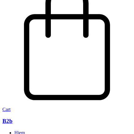
Cart
B2b
Hjem