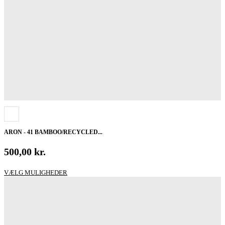
ARON - 41 BAMBOO/RECYCLED...
500,00
kr.
Dette
VÆLG MULIGHEDER
vare
har
flere
varianter.
Mulighederne