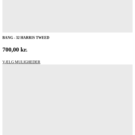
BANG - 32 HARRIS TWEED
700,00
kr.
Dette
VÆLG MULIGHEDER
vare
har
flere
varianter.
Mulighederne
kan
vælges
på
varesiden