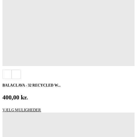
BALACLAVA - 32 RECYCLED W...
400,00
kr.
Dette
VÆLG MULIGHEDER
vare
har
flere
varianter.
Mulighederne