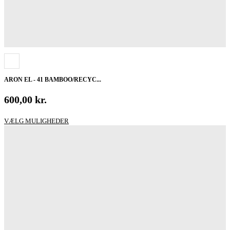
ARON EL - 41 BAMBOO/RECYC...
600,00
kr.
Dette
VÆLG MULIGHEDER
vare
har
flere
varianter.
Mulighederne
kan
vælges
på
varesiden