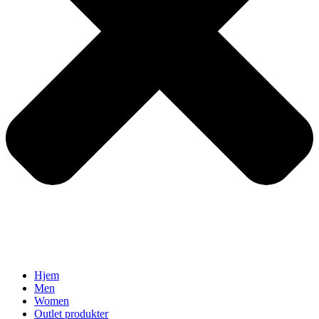
Hjem
Men
Women
Outlet produkter