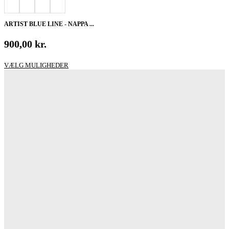
ARTIST BLUE LINE - NAPPA ...
900,00
kr.
Dette
VÆLG MULIGHEDER
vare
har
flere
varianter.
Mulighederne
kan
vælges
på
varesiden