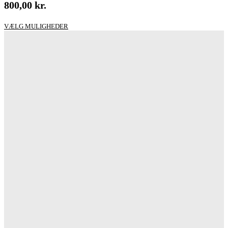
800,00
kr.
Dette
VÆLG MULIGHEDER
vare
har
flere
varianter.
Mulighederne
kan
vælges
på
varesiden