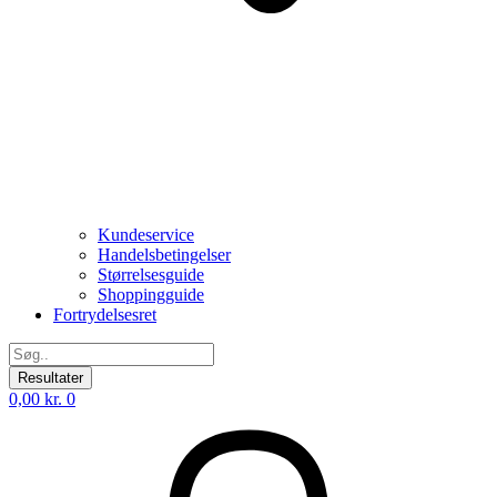
Kundeservice
Handelsbetingelser
Størrelsesguide
Shoppingguide
Fortrydelsesret
Search
...
Resultater
0,00
kr.
0