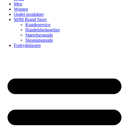
Men
Women
Outlet produkter
MJM Brand Store
Kundeservice
Handelsbetingelser
Størrelsesguide
Shoppingguide
Fortrydelsesret