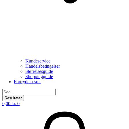
Kundeservice
Handelsbetingelser
Størrelsesguide
Shoppingguide
Fortrydelsesret
Search
...
Resultater
0,00
kr.
0