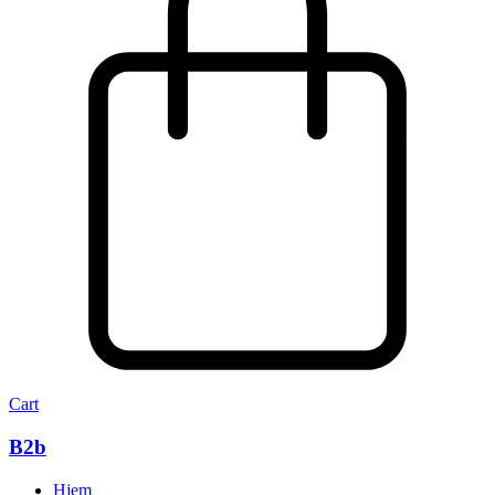
Cart
B2b
Hjem