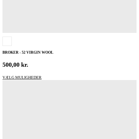
BROKER - 52 VIRGIN WOOL
500,00
kr.
Dette
VÆLG MULIGHEDER
vare
har
flere
varianter.
Mulighederne
kan
vælges
på
varesiden