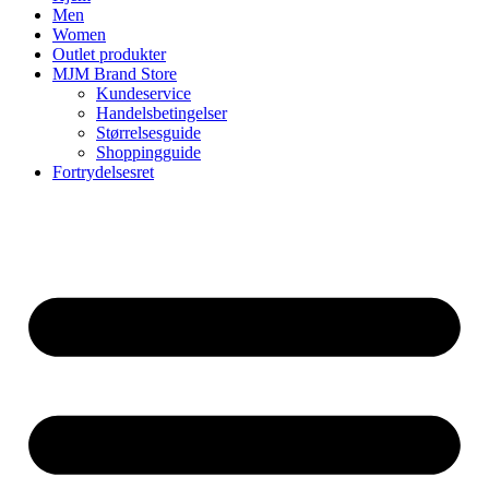
Men
Women
Outlet produkter
MJM Brand Store
Kundeservice
Handelsbetingelser
Størrelsesguide
Shoppingguide
Fortrydelsesret