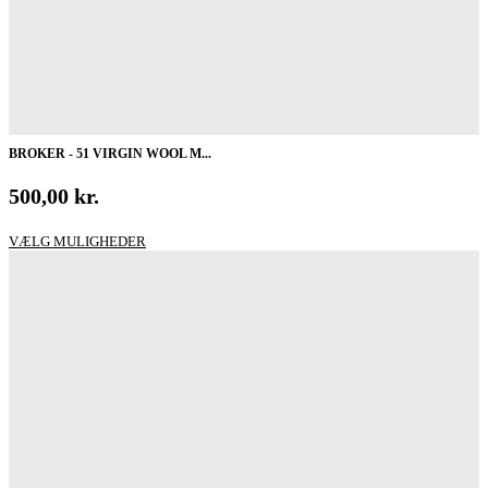
BROKER - 51 VIRGIN WOOL M...
500,00
kr.
Dette
VÆLG MULIGHEDER
vare
har
flere
varianter.
Mulighederne
kan
vælges
på
varesiden