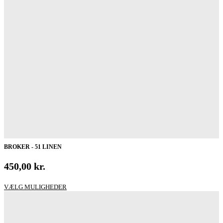
BROKER - 51 LINEN
450,00
kr.
Dette
VÆLG MULIGHEDER
vare
har
flere
varianter.