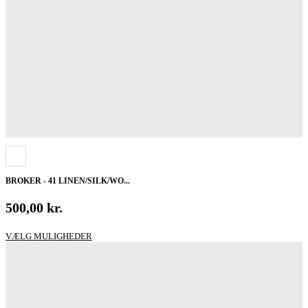
BROKER - 41 LINEN/SILK/WO...
500,00
kr.
Dette
VÆLG MULIGHEDER
vare
har
flere
varianter.
Mulighederne