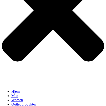
Hjem
Men
Women
Outlet produkter