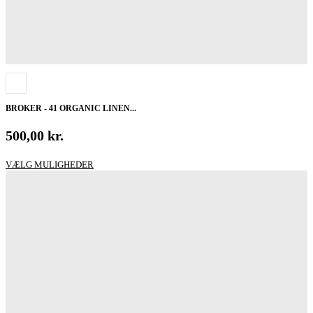
BROKER - 41 ORGANIC LINEN...
500,00
kr.
Dette
VÆLG MULIGHEDER
vare
har
flere
varianter.
Mulighederne
kan
vælges
på
varesiden