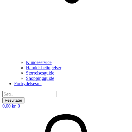
Kundeservice
Handelsbetingelser
Størrelsesguide
Shoppingguide
Fortrydelsesret
Search
...
Resultater
0,00
kr.
0