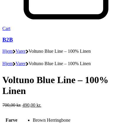
Cart
B2B
Hjem
Varer
Voltuno Blue Line – 100% Linen
Hjem
Varer
Voltuno Blue Line – 100% Linen
Voltuno Blue Line – 100%
Linen
Den
Den
700,00
kr.
490,00
kr.
oprindelige
aktuelle
pris
pris
Farve
Brown Herringbone
var:
er:
700,00 kr..
490,00 kr..