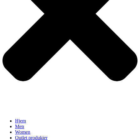
Hjem
Men
Women
Outlet produkter