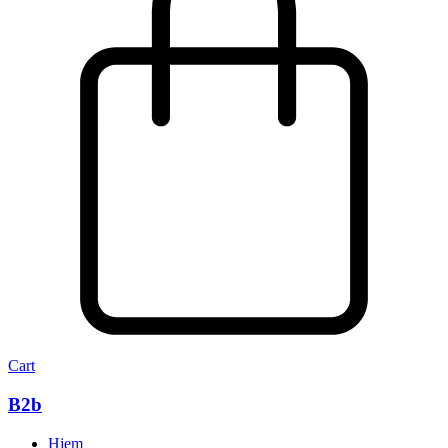
Cart
B2b
Hjem