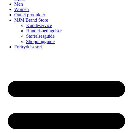
Men
Women
Outlet produkter
MJM Brand Store
Kundeservice
Handelsbetingelser
Størrelsesguide
Shoppingguide
Fortrydelsesret