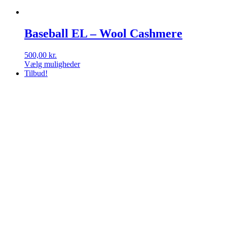
Baseball EL – Wool Cashmere
500,00
kr.
Vælg muligheder
Dette
Tilbud!
vare
har
flere
varianter.
Mulighederne
kan
vælges
på
varesiden