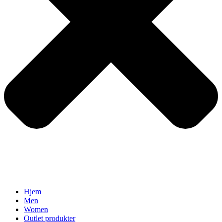
Hjem
Men
Women
Outlet produkter