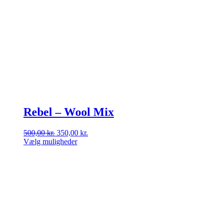
Rebel – Wool Mix
Den
Den
500,00
kr.
350,00
kr.
oprindelige
aktuelle
Vælg muligheder
Dette
pris
pris
vare
var:
er:
har
500,00 kr..
350,00 kr..
flere
varianter.
Mulighederne
kan
vælges