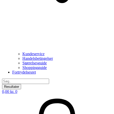
Kundeservice
Handelsbetingelser
Størrelsesguide
Shoppingguide
Fortrydelsesret
Search
...
Resultater
0,00
kr.
0