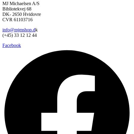
på
MJ Michaelsen A/S
varesiden
Bibliotekvej 68
DK- 2650 Hvidovre
CVR 61103716
info@mjmshop.d
k
(+45) 33 12 12 44
Facebook