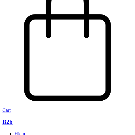
Cart
B2b
Hjem