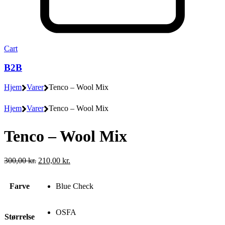
Cart
B2B
Hjem
Varer
Tenco – Wool Mix
Hjem
Varer
Tenco – Wool Mix
Tenco – Wool Mix
Den
Den
300,00
kr.
210,00
kr.
oprindelige
aktuelle
pris
pris
Farve
Blue Check
var:
er:
300,00 kr..
210,00 kr..
OSFA
Størrelse