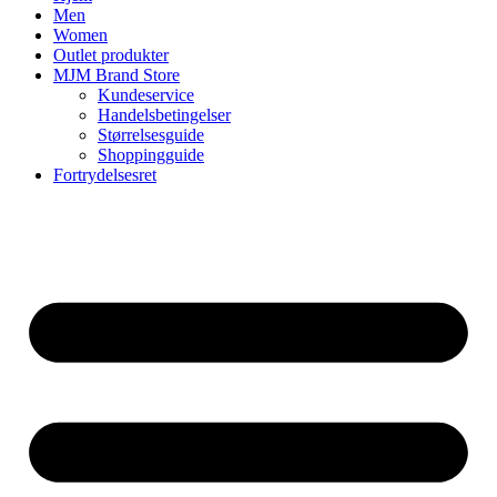
Men
Women
Outlet produkter
MJM Brand Store
Kundeservice
Handelsbetingelser
Størrelsesguide
Shoppingguide
Fortrydelsesret