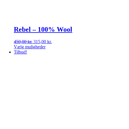
Rebel – 100% Wool
Den
Den
450,00
kr.
315,00
kr.
oprindelige
aktuelle
Vælg muligheder
Dette
pris
pris
Tilbud!
vare
var:
er:
har
450,00 kr..
315,00 kr..
flere
varianter.
Mulighederne
kan
vælges
på
varesiden