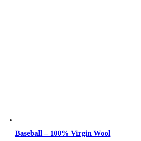
varianter.
Mulighederne
kan
vælges
på
varesiden
Baseball – 100% Virgin Wool