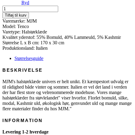
Ryd
Tenco
-
Tilføj til kurv
Wool
Varemærke: MJM
Mix
Model: Tenco
antal
Varetype: Halstørklæde
Kvalitet yderstof: 55% Bomuld, 40% Lammeuld, 5% Kashmir
Størrelse L x B cm: 170 x 30 cm
Produktionsland: Italien
Størrelsesguide
BESKRIVELSE
MJM's halstørklæde univers er helt unikt. Et kæmpestort udvalg er
til rådighed både vinter og sommer. Italien er vel det land i verden
der har flest store og velrenommerede modehuse. Vores mange
halstørklæder fra støvlelandet" viser hvorfor. Florlet bomuld, silke,
modal, Kashmir uld, økologisk hør, genvundet uld og mange mange
flere materialer finder du hos MJM."
INFORMATION
Levering 1-2 hverdage