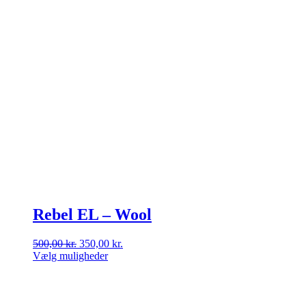
Rebel EL – Wool
Den
Den
500,00
kr.
350,00
kr.
oprindelige
aktuelle
Vælg muligheder
Dette
pris
pris
vare
var:
er:
har
500,00 kr..
350,00 kr..
flere