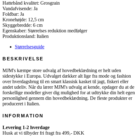
Hattebånd kvalitet: Grosgrain
Vandafvisende: Ja
Foldbar: Ja
Kronehøjde: 12,5 cm
Skyggebredde: 6 cm
Egenskaber: Størrelses reduktion medfølger
Produktionsland: Italien
Størrelsesguide
BESKRIVELSE
MJM's kæmpe store udvalg af hovedbeklædning er helt uden
sidestykke i Europa. Udvalget dækker alt lige fra mode og fashion
over hverdagsbrug til en smart klassisk kasket til jagt, fiskeri eller
andet udeliv. Når du lærer MJM's udvalg at kende, opdager du at de
forskellige modeller giver dig mulighed for at udtrykke din helt egen
personlighed gennem din hovedbeklædning. De fleste produkter er
produceret i Italien.
INFORMATION
Levering 1-2 hverdage
Husk at vi tilbyder fri fragt fra 499,- DKK