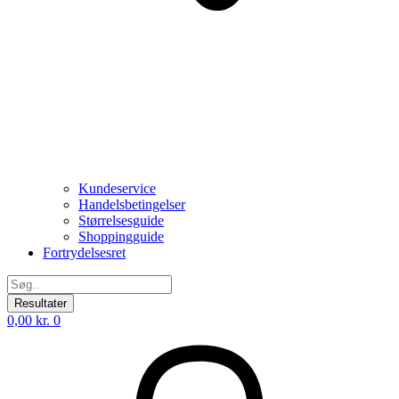
Kundeservice
Handelsbetingelser
Størrelsesguide
Shoppingguide
Fortrydelsesret
Search
...
Resultater
0,00
kr.
0