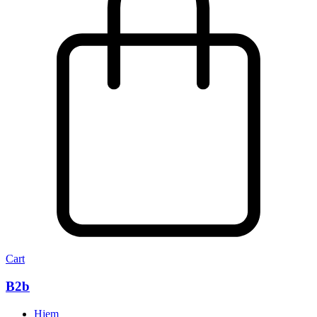
Cart
B2b
Hjem