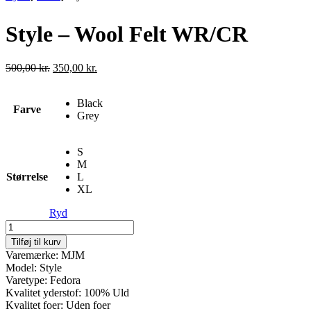
Style – Wool Felt WR/CR
Den
Den
500,00
kr.
350,00
kr.
oprindelige
aktuelle
pris
pris
Black
var:
er:
Farve
Grey
500,00 kr..
350,00 kr..
S
M
Størrelse
L
XL
Ryd
Style
-
Tilføj til kurv
Wool
Varemærke: MJM
Felt
Model: Style
WR/CR
Varetype: Fedora
antal
Kvalitet yderstof: 100% Uld
Kvalitet foer: Uden foer