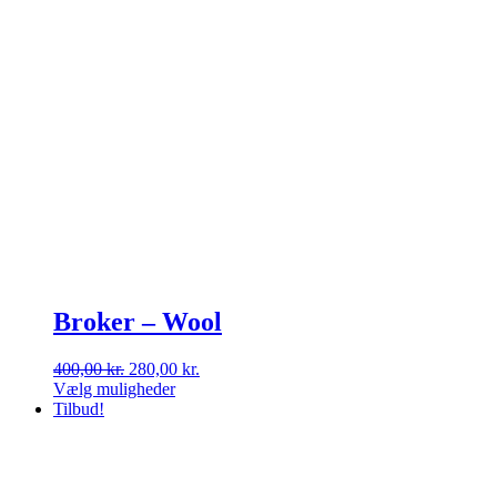
Broker – Wool
Den
Den
400,00
kr.
280,00
kr.
oprindelige
aktuelle
Vælg muligheder
Dette
pris
pris
Tilbud!
vare
var:
er:
har
400,00 kr..
280,00 kr..
flere
varianter.