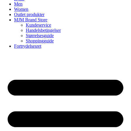
Men
Women
Outlet produkter
MJM Brand Store
Kundeservice
Handelsbetingelser
Størrelsesguide
Shoppingguide
Fortrydelsesret