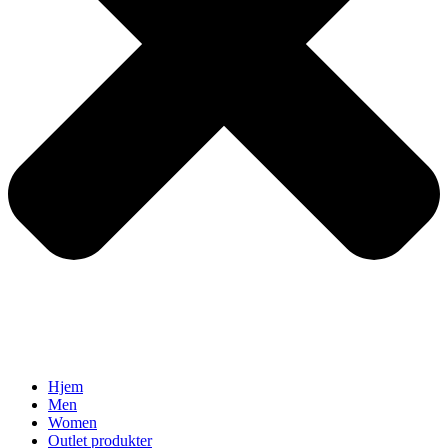
Hjem
Men
Women
Outlet produkter