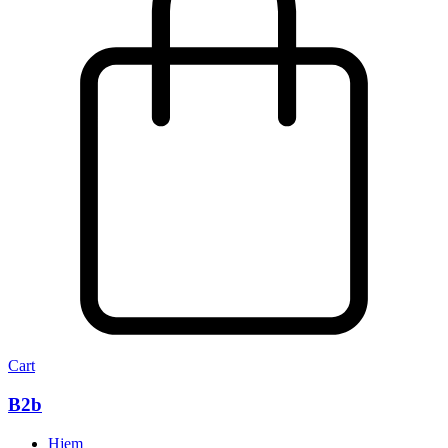
Cart
B2b
Hjem