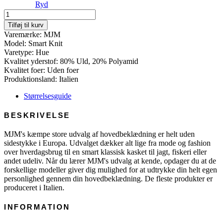
Ryd
Smart
Knit
Tilføj til kurv
-
Varemærke: MJM
Wool
Model: Smart Knit
Mix
Varetype: Hue
antal
Kvalitet yderstof: 80% Uld, 20% Polyamid
Kvalitet foer: Uden foer
Produktionsland: Italien
Størrelsesguide
BESKRIVELSE
MJM's kæmpe store udvalg af hovedbeklædning er helt uden
sidestykke i Europa. Udvalget dækker alt lige fra mode og fashion
over hverdagsbrug til en smart klassisk kasket til jagt, fiskeri eller
andet udeliv. Når du lærer MJM's udvalg at kende, opdager du at de
forskellige modeller giver dig mulighed for at udtrykke din helt egen
personlighed gennem din hovedbeklædning. De fleste produkter er
produceret i Italien.
INFORMATION