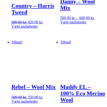
Danny – Wool
Country – Harris
Mix
Tweed
Prisinter
500,00
kr.
–
600,00
kr.
Den
Den
500,00 k
600,00
kr.
420,00
kr.
Vælg muligheder
oprindelige
aktuelle
Dette
til
Vælg muligheder
Dette
pris
pris
vare
600,00 k
vare
var:
er:
har
har
600,00 kr..
420,00 kr..
flere
Tilbud!
Tilbud!
flere
varianter.
varianter.
Mulighederne
Mulighederne
kan
kan
vælges
vælges
på
på
varesiden
varesiden
Rebel – Wool Mix
Maddy EL –
100% Eco Merino
Den
Den
500,00
kr.
350,00
kr.
Wool
oprindelige
aktuelle
Vælg muligheder
Dette
pris
pris