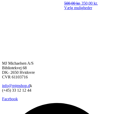
vare
var:
er:
Den
Den
500,00
kr.
350,00
kr.
har
500,00 kr..
350,00 kr..
oprindelige
aktuelle
Vælg muligheder
flere
Dette
pris
pris
varianter.
vare
var:
er:
Mulighederne
har
500,00 kr..
350,00 kr.
kan
flere
vælges
varianter.
på
Mulighederne
varesiden
kan
vælges
på
varesiden
MJ Michaelsen A/S
Bibliotekvej 68
DK- 2650 Hvidovre
CVR 61103716
info@mjmshop.d
k
(+45) 33 12 12 44
Facebook