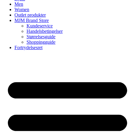
Men
Women
Outlet produkter
MJM Brand Store
Kundeservice
Handelsbetingelser
Størrelsesguide
Shoppingguide
Fortrydelsesret