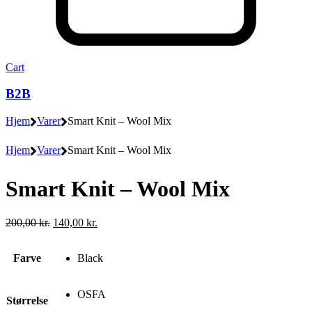
Cart
B2B
Hjem
Varer
Smart Knit – Wool Mix
Hjem
Varer
Smart Knit – Wool Mix
Smart Knit – Wool Mix
Den
Den
200,00
kr.
140,00
kr.
oprindelige
aktuelle
pris
pris
Farve
Black
var:
er:
200,00 kr..
140,00 kr..
OSFA
Størrelse