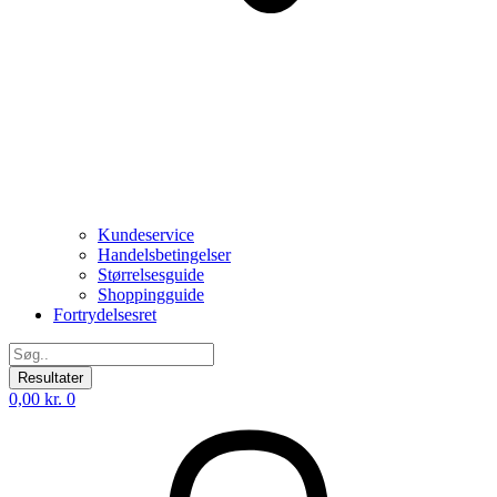
Kundeservice
Handelsbetingelser
Størrelsesguide
Shoppingguide
Fortrydelsesret
Search
...
Resultater
0,00
kr.
0