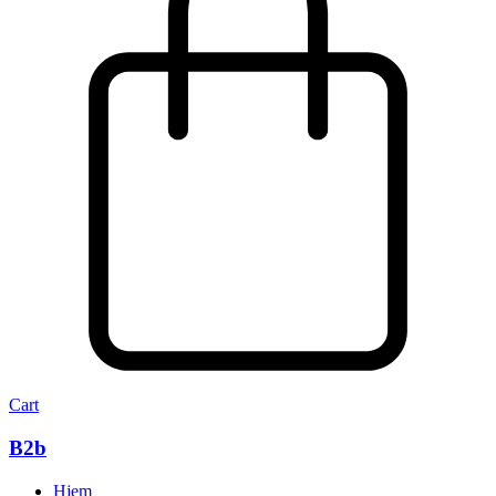
Cart
B2b
Hjem