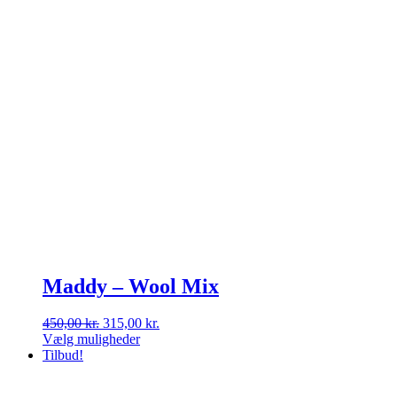
Maddy – Wool Mix
Den
Den
450,00
kr.
315,00
kr.
oprindelige
aktuelle
Vælg muligheder
Dette
pris
pris
Tilbud!
vare
var:
er:
har
450,00 kr..
315,00 kr..