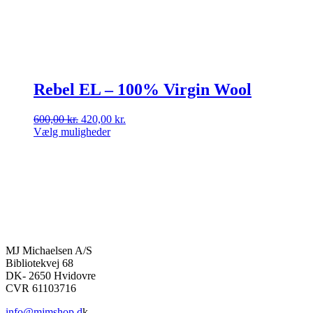
Rebel EL – 100% Virgin Wool
Den
Den
600,00
kr.
420,00
kr.
oprindelige
aktuelle
Vælg muligheder
Dette
pris
pris
vare
var:
er:
har
600,00 kr..
420,00 kr..
flere
varianter.
Mulighederne
kan
vælges
på
MJ Michaelsen A/S
varesiden
Bibliotekvej 68
DK- 2650 Hvidovre
CVR 61103716
info@mjmshop.d
k