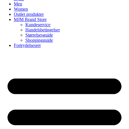
Men
Women
Outlet produkter
MJM Brand Store
Kundeservice
Handelsbetingelser
Størrelsesguide
Shoppingguide
Fortrydelsesret