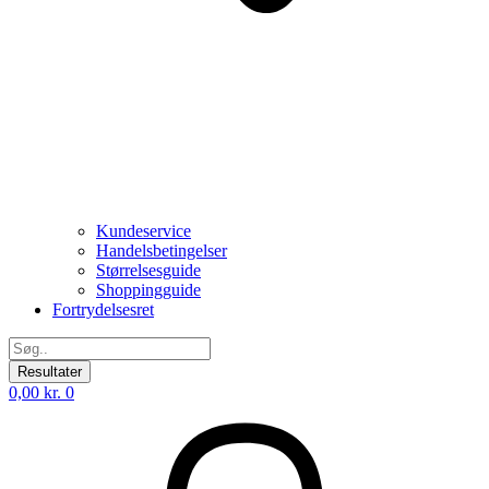
Kundeservice
Handelsbetingelser
Størrelsesguide
Shoppingguide
Fortrydelsesret
Search
...
Resultater
0,00
kr.
0