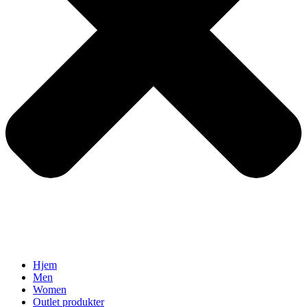
Hjem
Men
Women
Outlet produkter