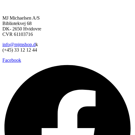
kan
vælges
på
MJ Michaelsen A/S
varesiden
Bibliotekvej 68
DK- 2650 Hvidovre
CVR 61103716
info@mjmshop.d
k
(+45) 33 12 12 44
Facebook