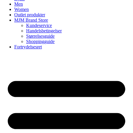
Men
Women
Outlet produkter
MJM Brand Store
Kundeservice
Handelsbetingelser
Størrelsesguide
Shoppingguide
Fortrydelsesret