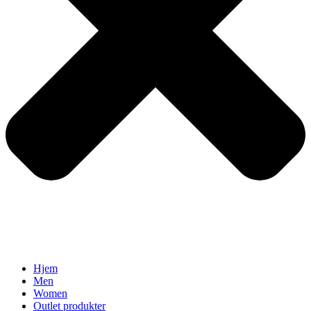
Hjem
Men
Women
Outlet produkter