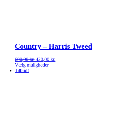
Country – Harris Tweed
Den
Den
600,00
kr.
420,00
kr.
oprindelige
aktuelle
Vælg muligheder
Dette
pris
pris
Tilbud!
vare
var:
er:
har
600,00 kr..
420,00 kr..
flere
varianter.
Mulighederne
kan
vælges
på
varesiden