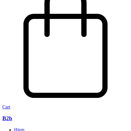
Cart
B2b
Hjem