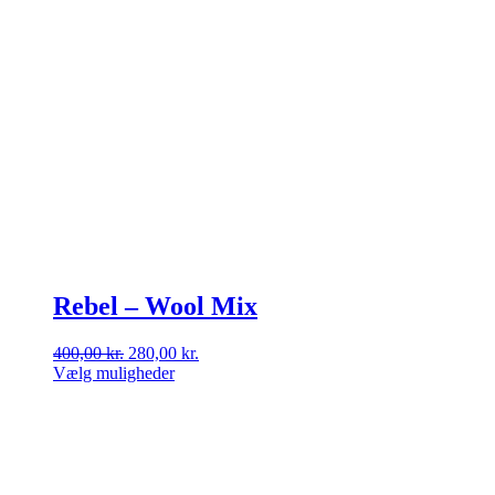
Rebel – Wool Mix
Den
Den
400,00
kr.
280,00
kr.
oprindelige
aktuelle
Vælg muligheder
Dette
pris
pris
vare
var:
er:
har
400,00 kr..
280,00 kr..
flere
varianter.
Mulighederne