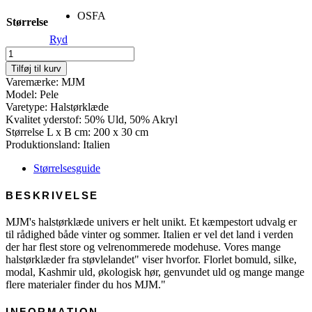
OSFA
Størrelse
Ryd
Scarf
Pele
Tilføj til kurv
-
Varemærke: MJM
Wool
Model: Pele
Mix
Varetype: Halstørklæde
antal
Kvalitet yderstof: 50% Uld, 50% Akryl
Størrelse L x B cm: 200 x 30 cm
Produktionsland: Italien
Størrelsesguide
BESKRIVELSE
MJM's halstørklæde univers er helt unikt. Et kæmpestort udvalg er
til rådighed både vinter og sommer. Italien er vel det land i verden
der har flest store og velrenommerede modehuse. Vores mange
halstørklæder fra støvlelandet" viser hvorfor. Florlet bomuld, silke,
modal, Kashmir uld, økologisk hør, genvundet uld og mange mange
flere materialer finder du hos MJM."
INFORMATION