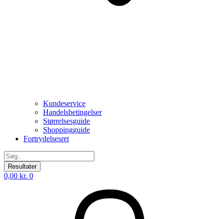
Kundeservice
Handelsbetingelser
Størrelsesguide
Shoppingguide
Fortrydelsesret
Search
...
Resultater
0,00
kr.
0