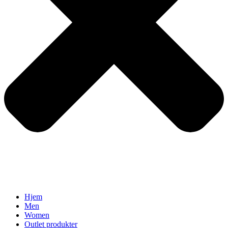
Hjem
Men
Women
Outlet produkter