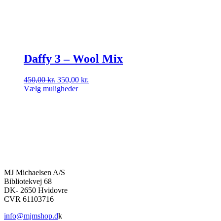
Daffy 3 – Wool Mix
Den
Den
450,00
kr.
350,00
kr.
oprindelige
aktuelle
Vælg muligheder
Dette
pris
pris
vare
var:
er:
har
450,00 kr..
350,00 kr..
flere
varianter.
Mulighederne
kan
vælges
på
MJ Michaelsen A/S
varesiden
Bibliotekvej 68
DK- 2650 Hvidovre
CVR 61103716
info@mjmshop.d
k