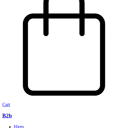
Cart
B2b
Hjem