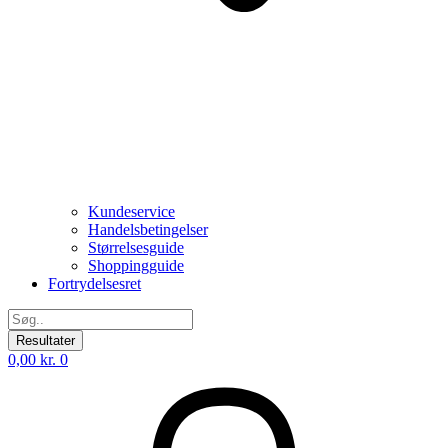
Kundeservice
Handelsbetingelser
Størrelsesguide
Shoppingguide
Fortrydelsesret
Search
...
Resultater
0,00
kr.
0