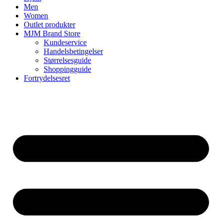
Men
Women
Outlet produkter
MJM Brand Store
Kundeservice
Handelsbetingelser
Størrelsesguide
Shoppingguide
Fortrydelsesret