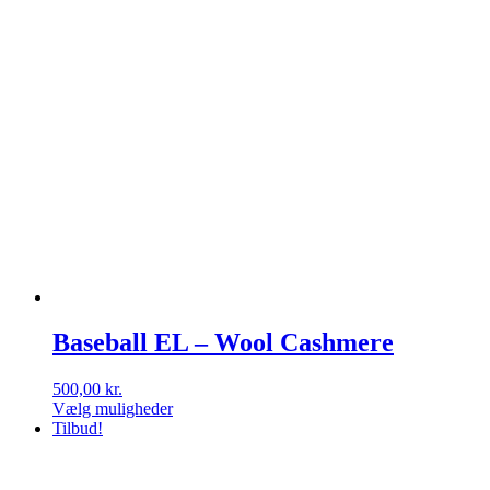
Baseball EL – Wool Cashmere
500,00
kr.
Vælg muligheder
Dette
Tilbud!
vare
har
flere