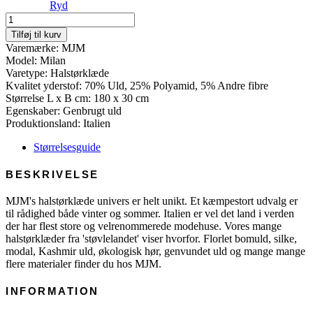
Ryd
Scarf
Milan
Tilføj til kurv
-
Varemærke: MJM
Recycled
Model: Milan
Wool
Varetype: Halstørklæde
Mix
Kvalitet yderstof: 70% Uld, 25% Polyamid, 5% Andre fibre
antal
Størrelse L x B cm: 180 x 30 cm
Egenskaber: Genbrugt uld
Produktionsland: Italien
Størrelsesguide
BESKRIVELSE
MJM's halstørklæde univers er helt unikt. Et kæmpestort udvalg er
til rådighed både vinter og sommer. Italien er vel det land i verden
der har flest store og velrenommerede modehuse. Vores mange
halstørklæder fra 'støvlelandet' viser hvorfor. Florlet bomuld, silke,
modal, Kashmir uld, økologisk hør, genvundet uld og mange mange
flere materialer finder du hos MJM.
INFORMATION