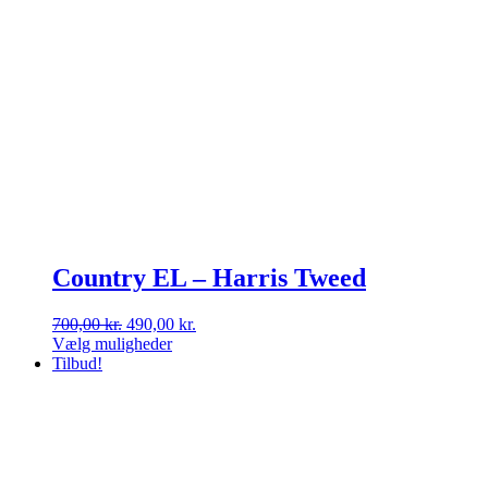
Country EL – Harris Tweed
Den
Den
700,00
kr.
490,00
kr.
oprindelige
aktuelle
Vælg muligheder
Dette
pris
pris
Tilbud!
vare
var:
er:
har
700,00 kr..
490,00 kr..
flere
varianter.
Mulighederne
kan