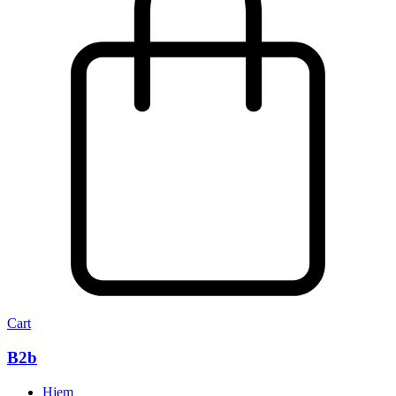
Cart
B2b
Hjem