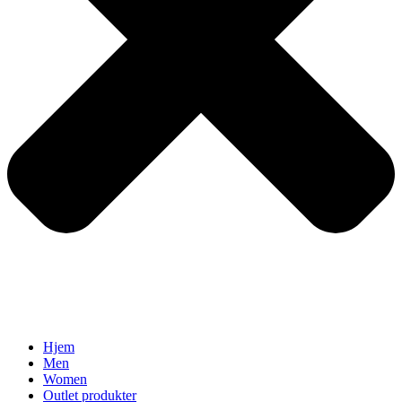
Hjem
Men
Women
Outlet produkter