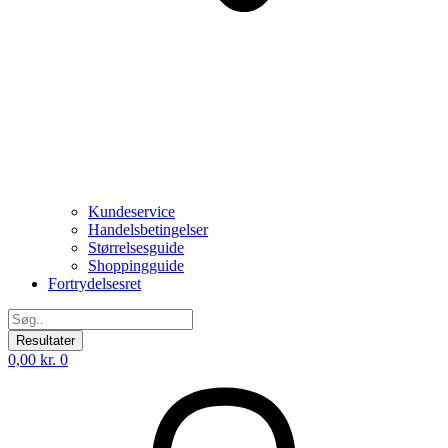
Kundeservice
Handelsbetingelser
Størrelsesguide
Shoppingguide
Fortrydelsesret
Search
...
Resultater
0,00
kr.
0