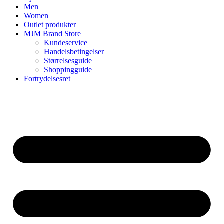
Men
Women
Outlet produkter
MJM Brand Store
Kundeservice
Handelsbetingelser
Størrelsesguide
Shoppingguide
Fortrydelsesret