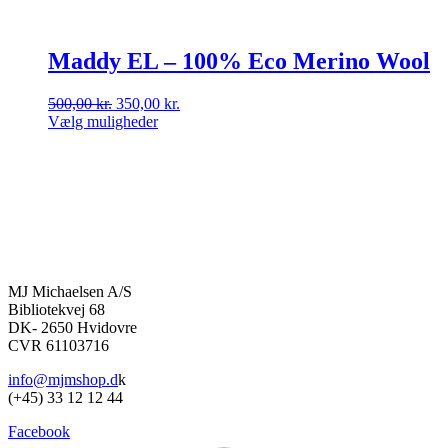
Maddy EL – 100% Eco Merino Wool
Den
Den
500,00
kr.
350,00
kr.
oprindelige
aktuelle
Vælg muligheder
Dette
pris
pris
vare
var:
er:
har
500,00 kr..
350,00 kr..
flere
varianter.
Mulighederne
kan
vælges
på
MJ Michaelsen A/S
varesiden
Bibliotekvej 68
DK- 2650 Hvidovre
CVR 61103716
info@mjmshop.d
k
(+45) 33 12 12 44
Facebook