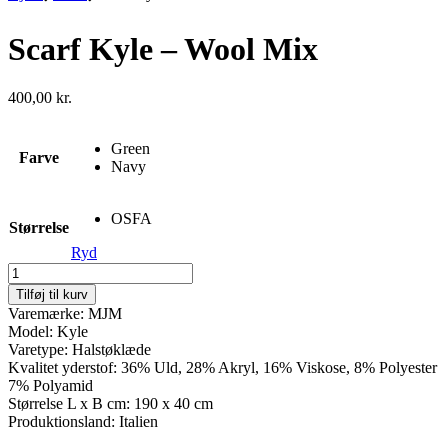
Scarf Kyle – Wool Mix
400,00
kr.
Green
Farve
Navy
OSFA
Størrelse
Ryd
Scarf
Kyle
Tilføj til kurv
-
Varemærke: MJM
Wool
Model: Kyle
Mix
Varetype: Halstøklæde
antal
Kvalitet yderstof: 36% Uld, 28% Akryl, 16% Viskose, 8% Polyester
7% Polyamid
Størrelse L x B cm: 190 x 40 cm
Produktionsland: Italien