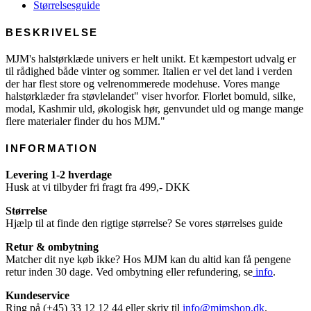
Størrelsesguide
BESKRIVELSE
MJM's halstørklæde univers er helt unikt. Et kæmpestort udvalg er
til rådighed både vinter og sommer. Italien er vel det land i verden
der har flest store og velrenommerede modehuse. Vores mange
halstørklæder fra støvlelandet" viser hvorfor. Florlet bomuld, silke,
modal, Kashmir uld, økologisk hør, genvundet uld og mange mange
flere materialer finder du hos MJM."
INFORMATION
Levering 1-2 hverdage
Husk at vi tilbyder fri fragt fra 499,- DKK
Størrelse
Hjælp til at finde den rigtige størrelse? Se vores størrelses guide
Retur & ombytning
Matcher dit nye køb ikke? Hos MJM kan du altid kan få pengene
retur inden 30 dage. Ved ombytning eller refundering, se
info
.
Kundeservice
Ring på (+45) 33 12 12 44 eller skriv til
info@mjmshop.dk
.