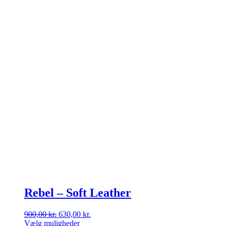
vælges
på
varesiden
Rebel – Soft Leather
Den
Den
900,00
kr.
630,00
kr.
oprindelige
aktuelle
Vælg muligheder