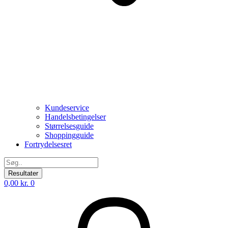
Kundeservice
Handelsbetingelser
Størrelsesguide
Shoppingguide
Fortrydelsesret
Search
...
Resultater
0,00
kr.
0