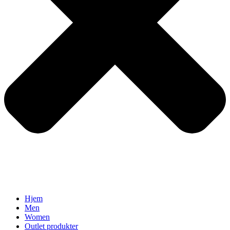
Hjem
Men
Women
Outlet produkter