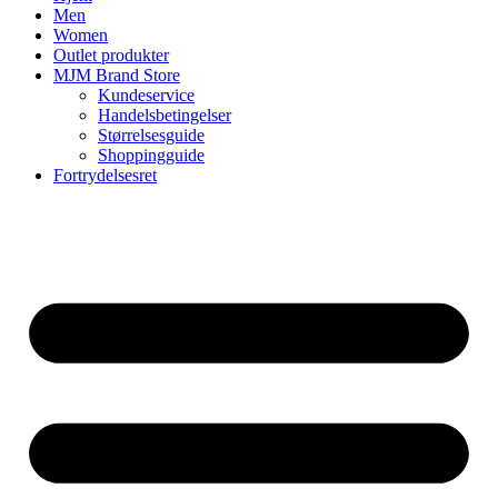
Men
Women
Outlet produkter
MJM Brand Store
Kundeservice
Handelsbetingelser
Størrelsesguide
Shoppingguide
Fortrydelsesret