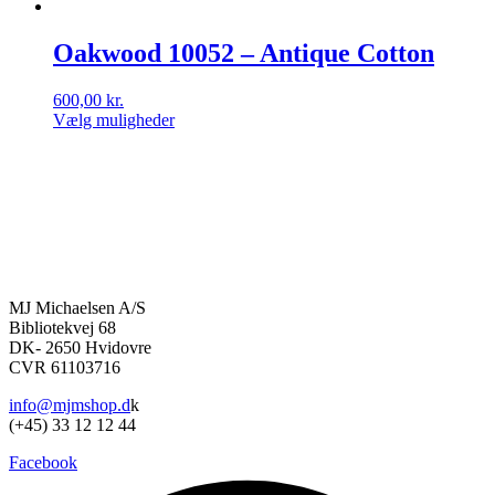
Oakwood 10052 – Antique Cotton
600,00
kr.
Vælg muligheder
Dette
vare
har
flere
varianter.
Mulighederne
kan
vælges
på
MJ Michaelsen A/S
varesiden
Bibliotekvej 68
DK- 2650 Hvidovre
CVR 61103716
info@mjmshop.d
k
(+45) 33 12 12 44
Facebook