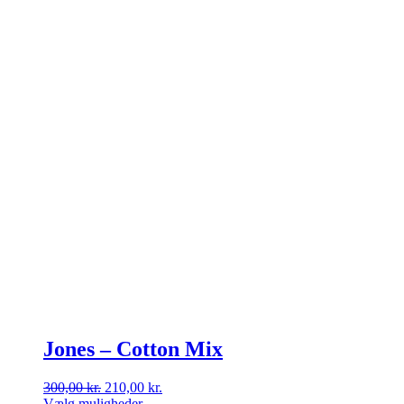
vælges
på
varesiden
Jones – Cotton Mix
Den
Den
300,00
kr.
210,00
kr.
oprindelige
aktuelle
Vælg muligheder