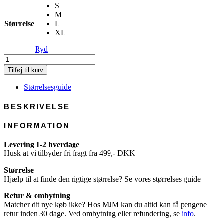
S
M
Størrelse
L
XL
Ryd
Lady
Driving
Tilføj til kurv
Glove
-
Størrelsesguide
Lamb
Leather
BESKRIVELSE
antal
INFORMATION
Levering 1-2 hverdage
Husk at vi tilbyder fri fragt fra 499,- DKK
Størrelse
Hjælp til at finde den rigtige størrelse? Se vores størrelses guide
Retur & ombytning
Matcher dit nye køb ikke? Hos MJM kan du altid kan få pengene
retur inden 30 dage. Ved ombytning eller refundering, se
info
.