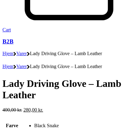
Cart
B2B
Hjem
Varer
Lady Driving Glove – Lamb Leather
Hjem
Varer
Lady Driving Glove – Lamb Leather
Lady Driving Glove – Lamb
Leather
Den
Den
400,00
kr.
280,00
kr.
oprindelige
aktuelle
pris
pris
Farve
Black Snake
var:
er:
400,00 kr..
280,00 kr..