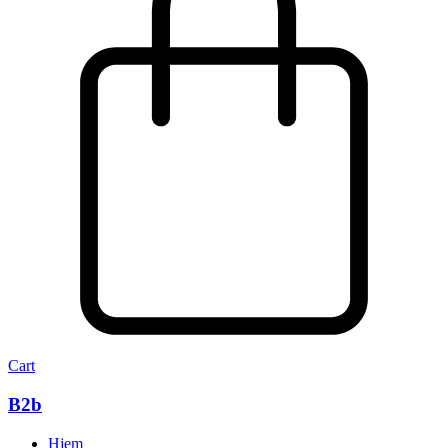
Cart
B2b
Hjem