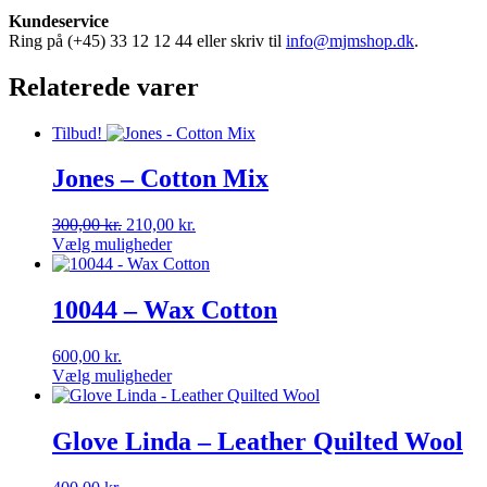
Kundeservice
Ring på (+45) 33 12 12 44 eller skriv til
info@mjmshop.dk
.
Relaterede varer
Tilbud!
Jones – Cotton Mix
Den
Den
300,00
kr.
210,00
kr.
oprindelige
aktuelle
Vælg muligheder
Dette
pris
pris
vare
var:
er:
har
300,00 kr..
210,00 kr..
10044 – Wax Cotton
flere
varianter.
600,00
kr.
Mulighederne
Vælg muligheder
kan
Dette
vælges
vare
på
har
Glove Linda – Leather Quilted Wool
varesiden
flere
varianter.