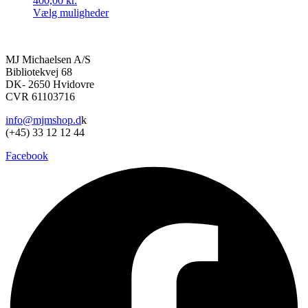
400,00
kr.
Mulighederne
Vælg muligheder
kan
Dette
vælges
vare
på
har
varesiden
MJ Michaelsen A/S
flere
Bibliotekvej 68
varianter.
DK- 2650 Hvidovre
Mulighederne
CVR 61103716
kan
vælges
info@mjmshop.d
k
på
(+45) 33 12 12 44
varesiden
Facebook