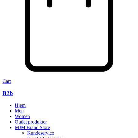
Cart
B2b
Hjem
Men
Women
Outlet produkter
MJM Brand Store
Kundeservice