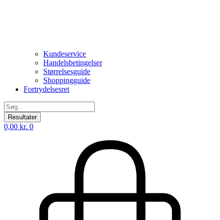
Kundeservice
Handelsbetingelser
Størrelsesguide
Shoppingguide
Fortrydelsesret
Search
...
Resultater
0,00
kr.
0