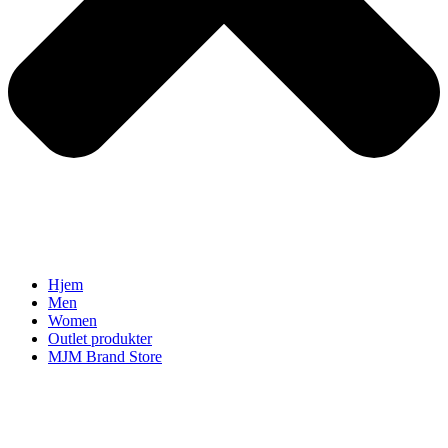
Hjem
Men
Women
Outlet produkter
MJM Brand Store