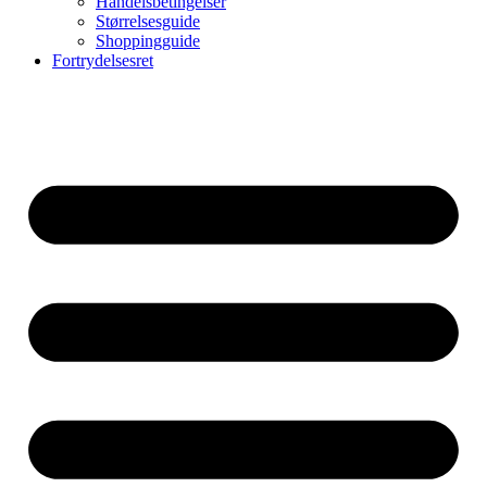
Handelsbetingelser
Størrelsesguide
Shoppingguide
Fortrydelsesret