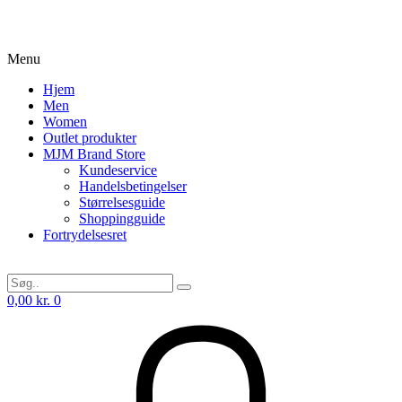
Menu
Hjem
Men
Women
Outlet produkter
MJM Brand Store
Kundeservice
Handelsbetingelser
Størrelsesguide
Shoppingguide
Fortrydelsesret
0,00
kr.
0