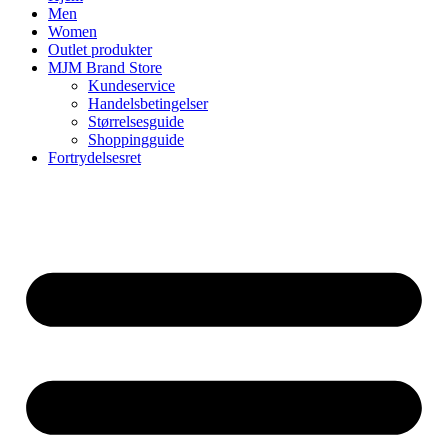
Men
Women
Outlet produkter
MJM Brand Store
Kundeservice
Handelsbetingelser
Størrelsesguide
Shoppingguide
Fortrydelsesret