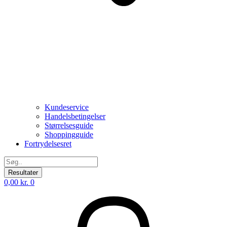
Kundeservice
Handelsbetingelser
Størrelsesguide
Shoppingguide
Fortrydelsesret
Search
...
Resultater
0,00
kr.
0