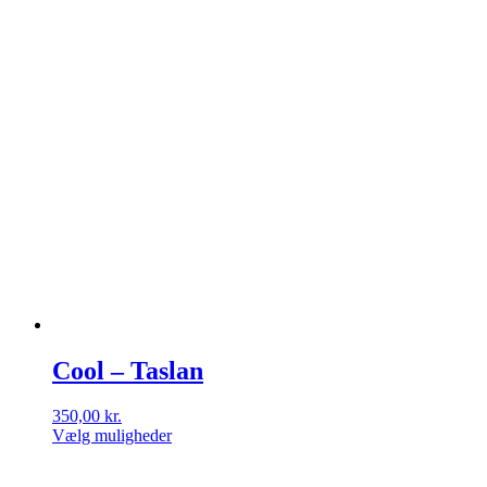
Cool – Taslan
350,00
kr.
Vælg muligheder
Dette
vare