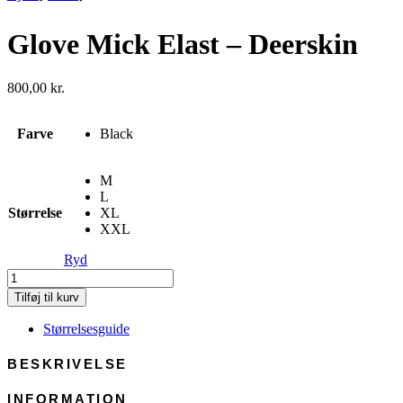
Glove Mick Elast – Deerskin
800,00
kr.
Farve
Black
M
L
Størrelse
XL
XXL
Ryd
Glove
Mick
Tilføj til kurv
Elast
-
Størrelsesguide
Deerskin
antal
BESKRIVELSE
INFORMATION