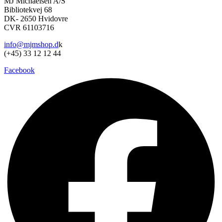
MJ Michaelsen A/S
varesiden
Bibliotekvej 68
DK- 2650 Hvidovre
CVR 61103716
info@mjmshop.d
k
(+45) 33 12 12 44
Facebook