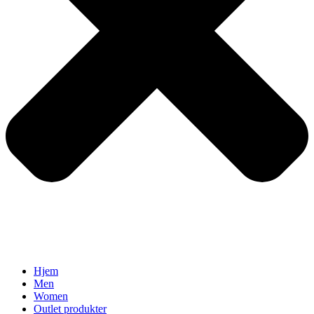
Hjem
Men
Women
Outlet produkter