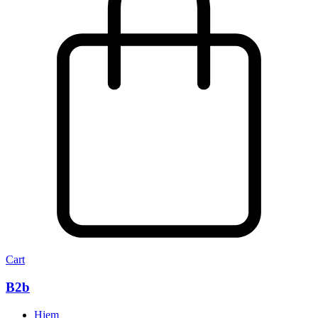
Cart
B2b
Hjem