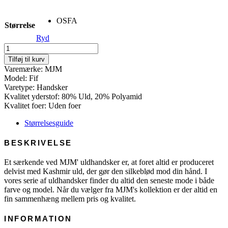
OSFA
Størrelse
Ryd
Fif
-
Tilføj til kurv
Wool
Varemærke: MJM
Mix
Model: Fif
antal
Varetype: Handsker
Kvalitet yderstof: 80% Uld, 20% Polyamid
Kvalitet foer: Uden foer
Størrelsesguide
BESKRIVELSE
Et særkende ved MJM' uldhandsker er, at foret altid er produceret
delvist med Kashmir uld, der gør den silkeblød mod din hånd. I
vores serie af uldhandsker finder du altid den seneste mode i både
farve og model. Når du vælger fra MJM's kollektion er der altid en
fin sammenhæng mellem pris og kvalitet.
INFORMATION