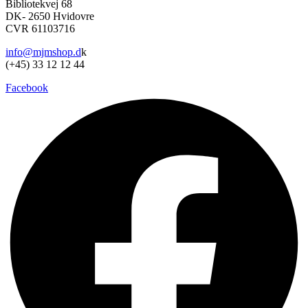
Bibliotekvej 68
DK- 2650 Hvidovre
CVR 61103716
info@mjmshop.d
k
(+45) 33 12 12 44
Facebook