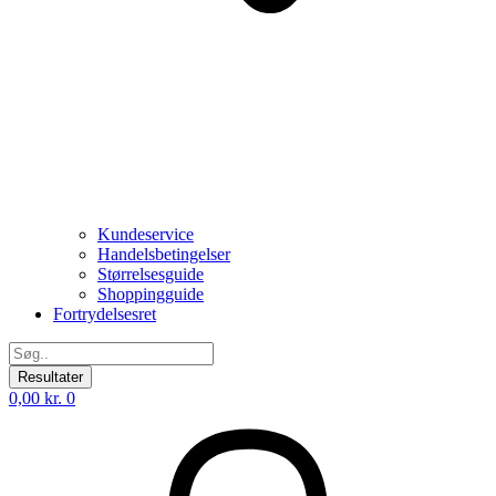
Kundeservice
Handelsbetingelser
Størrelsesguide
Shoppingguide
Fortrydelsesret
Search
...
Resultater
0,00
kr.
0