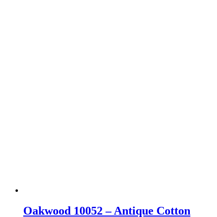
flere
varianter.
Mulighederne
kan
vælges
på
varesiden
Oakwood 10052 – Antique Cotton