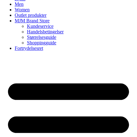
Men
Women
Outlet produkter
MJM Brand Store
Kundeservice
Handelsbetingelser
Størrelsesguide
Shoppingguide
Fortrydelsesret