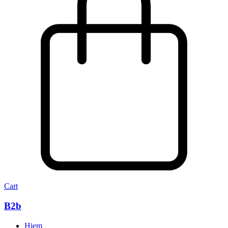
Cart
B2b
Hjem