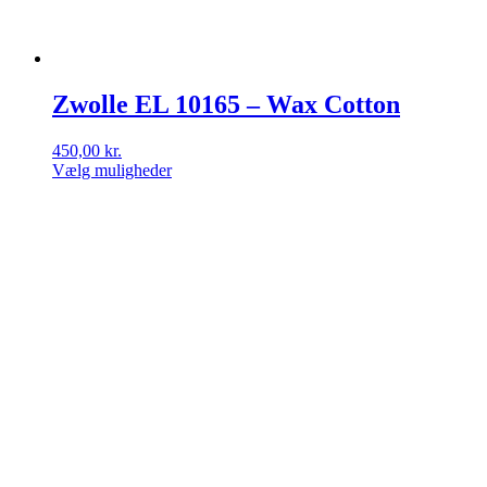
Zwolle EL 10165 – Wax Cotton
450,00
kr.
Vælg muligheder
Dette
vare
har
flere
varianter.
Mulighederne
kan
vælges
på
varesiden