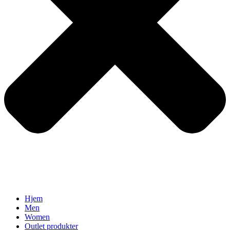
Hjem
Men
Women
Outlet produkter