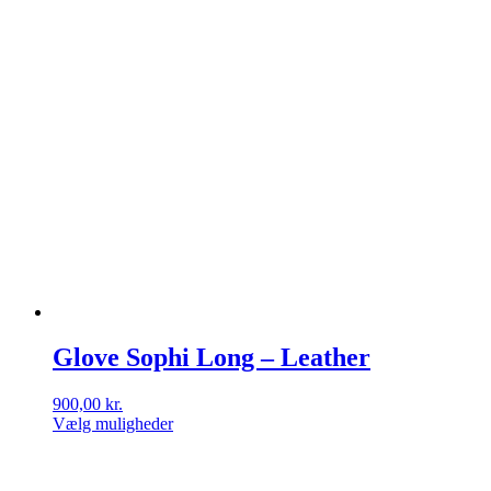
Glove Sophi Long – Leather
900,00
kr.
Vælg muligheder
Dette
vare
har