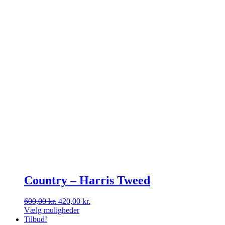
Country – Harris Tweed
Den
Den
600,00
kr.
420,00
kr.
oprindelige
aktuelle
Vælg muligheder
Dette
pris
pris
Tilbud!