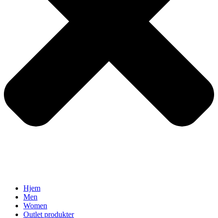
Hjem
Men
Women
Outlet produkter