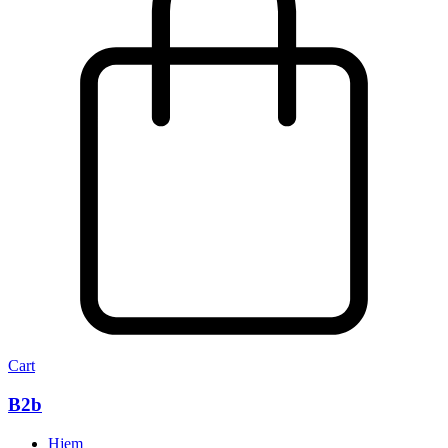
Cart
B2b
Hjem