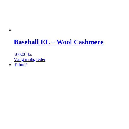
Baseball EL – Wool Cashmere
500,00
kr.
Vælg muligheder
Dette
Tilbud!
vare
har
flere
varianter.
Mulighederne
kan
vælges
på
varesiden