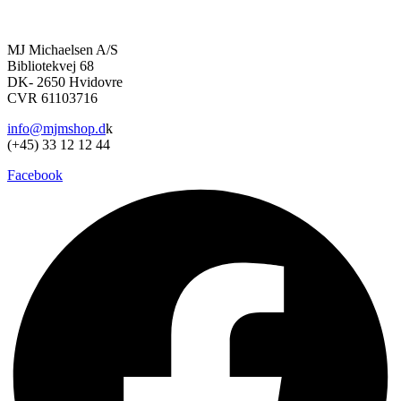
kan
vælges
på
MJ Michaelsen A/S
varesiden
Bibliotekvej 68
DK- 2650 Hvidovre
CVR 61103716
info@mjmshop.d
k
(+45) 33 12 12 44
Facebook