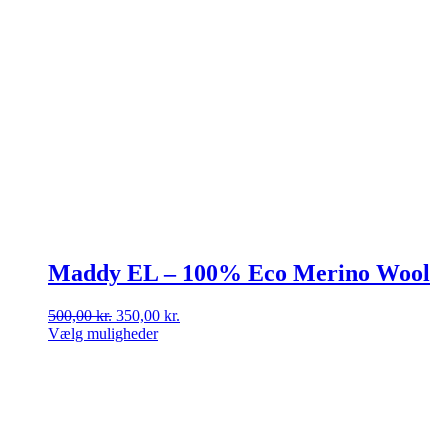
Maddy EL – 100% Eco Merino Wool
Den
Den
500,00
kr.
350,00
kr.
oprindelige
aktuelle
Vælg muligheder
Dette
pris
pris
vare
var:
er:
har
500,00 kr..
350,00 kr..
flere
varianter.
Mulighederne