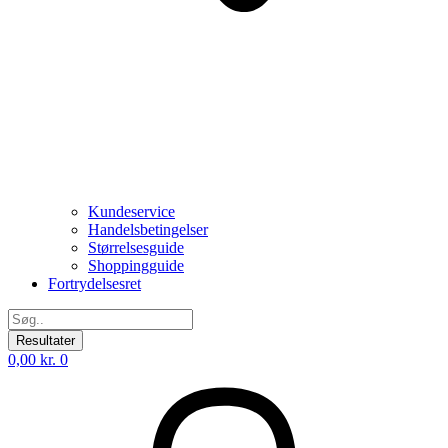
Kundeservice
Handelsbetingelser
Størrelsesguide
Shoppingguide
Fortrydelsesret
Search
...
Resultater
0,00
kr.
0