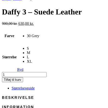
Daffy 3 – Suede Leather
Den
Den
900,00
kr.
630,00
kr.
oprindelige
aktuelle
pris
pris
Farve
30 Grey
var:
er:
900,00 kr..
630,00 kr..
S
M
Størrelse
L
XL
Ryd
Daffy
3
Tilføj til kurv
-
Suede
Størrelsesguide
Leather
antal
BESKRIVELSE
INFORMATION