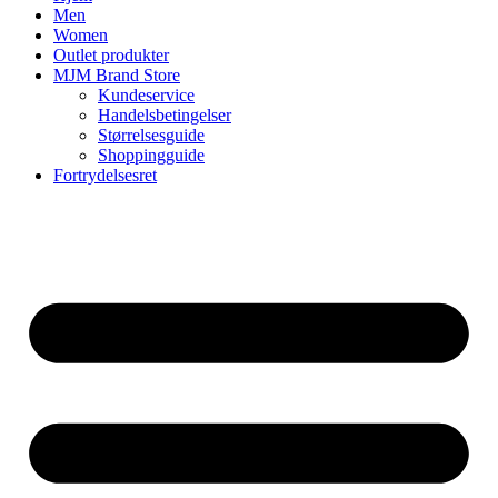
Men
Women
Outlet produkter
MJM Brand Store
Kundeservice
Handelsbetingelser
Størrelsesguide
Shoppingguide
Fortrydelsesret