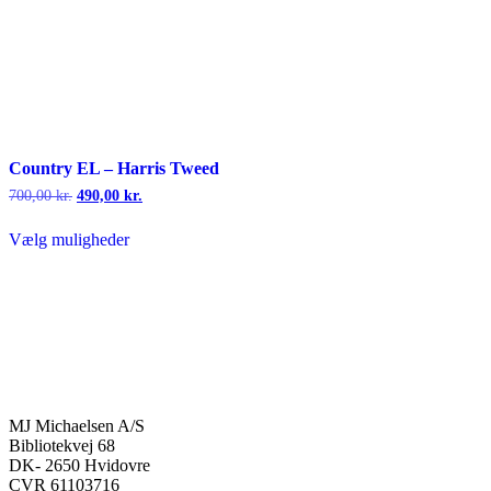
Country EL – Harris Tweed
Den
Den
700,00
kr.
490,00
kr.
oprindelige
aktuelle
pris
pris
Vælg muligheder
var:
er:
Dette
700,00 kr..
490,00 kr..
vare
har
flere
varianter.
Mulighederne
kan
vælges
på
MJ Michaelsen A/S
varesiden
Bibliotekvej 68
DK- 2650 Hvidovre
CVR 61103716