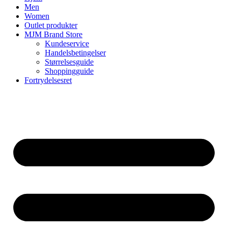
Men
Women
Outlet produkter
MJM Brand Store
Kundeservice
Handelsbetingelser
Størrelsesguide
Shoppingguide
Fortrydelsesret