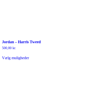
Jordan – Harris Tweed
500,00
kr.
Vælg muligheder
Dette
vare
har
flere
varianter.
Mulighederne
kan
vælges
på
varesiden