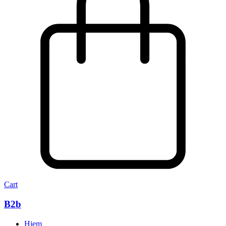
Cart
B2b
Hjem