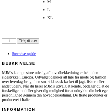
M
L
XL
Bucket
Tilføj til kurv
-
Cotton
antal
Størrelsesguide
BESKRIVELSE
MJM's kæmpe store udvalg af hovedbeklædning er helt uden
sidestykke i Europa. Udvalget dækker alt lige fra mode og fashion
over hverdagsbrug til en smart klassisk kasket til jagt, fiskeri eller
andet udeliv. Når du lærer MJM's udvalg at kende, opdager du at de
forskellige modeller giver dig mulighed for at udtrykke din helt egen
personlighed gennem din hovedbeklædning. De fleste produkter er
produceret i Italien.
INFORMATION