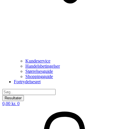
Kundeservice
Handelsbetingelser
Størrelsesguide
Shoppingguide
Fortrydelsesret
Search
...
Resultater
0,00
kr.
0