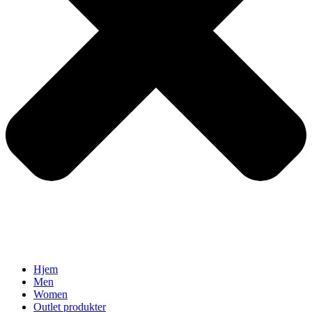
Hjem
Men
Women
Outlet produkter