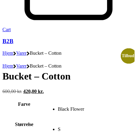
Cart
B2B
Hjem
Varer
Bucket – Cotton
Tilbud!
Tilbud!
Tilbud!
Hjem
Varer
Bucket – Cotton
Bucket – Cotton
Den
Den
600,00
kr.
420,00
kr.
oprindelige
aktuelle
pris
pris
Farve
var:
er:
Black Flower
600,00 kr..
420,00 kr..
Størrelse
S