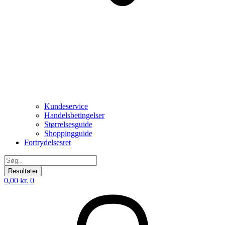
Kundeservice
Handelsbetingelser
Størrelsesguide
Shoppingguide
Fortrydelsesret
Search
...
Resultater
0,00
kr.
0