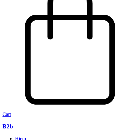
Cart
B2b
Hjem