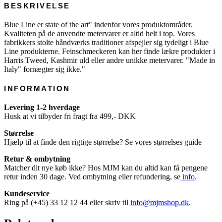
Mix
BESKRIVELSE
antal
Blue Line er state of the art" indenfor vores produktområder.
Kvaliteten på de anvendte metervarer er altid helt i top. Vores
fabrikkers stolte håndværks traditioner afspejler sig tydeligt i Blue
Line produkterne. Feinschmeckeren kan her finde lækre produkter i
Harris Tweed, Kashmir uld eller andre unikke metervarer. "Made in
Italy" fornægter sig ikke."
INFORMATION
Levering 1-2 hverdage
Husk at vi tilbyder fri fragt fra 499,- DKK
Størrelse
Hjælp til at finde den rigtige størrelse? Se vores størrelses guide
Retur & ombytning
Matcher dit nye køb ikke? Hos MJM kan du altid kan få pengene
retur inden 30 dage. Ved ombytning eller refundering, se
info
.
Kundeservice
Ring på (+45) 33 12 12 44 eller skriv til
info@mjmshop.dk
.