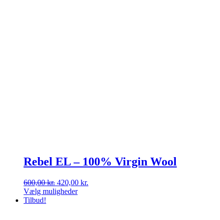
Rebel EL – 100% Virgin Wool
Den
Den
600,00
kr.
420,00
kr.
oprindelige
aktuelle
Vælg muligheder
Dette
pris
pris
Tilbud!
vare
var:
er:
har
600,00 kr..
420,00 kr..