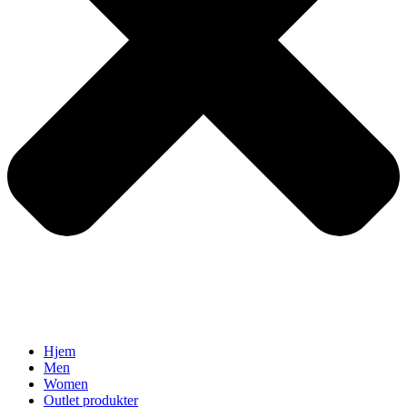
Hjem
Men
Women
Outlet produkter