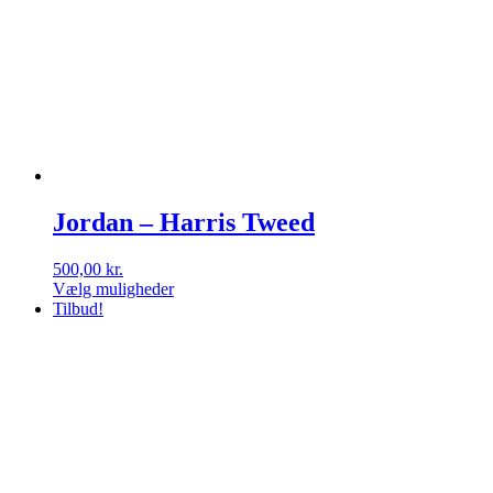
Jordan – Harris Tweed
500,00
kr.
Vælg muligheder
Dette
Tilbud!
vare
har
flere
varianter.
Mulighederne
kan
vælges
på
varesiden