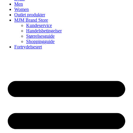
Men
Women
Outlet produkter
MJM Brand Store
Kundeservice
Handelsbetingelser
Størrelsesguide
Shoppingguide
Fortrydelsesret