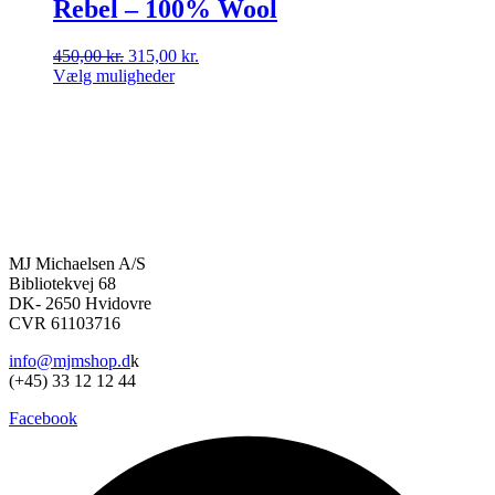
Rebel – 100% Wool
Den
Den
450,00
kr.
315,00
kr.
oprindelige
aktuelle
Vælg muligheder
Dette
pris
pris
vare
var:
er:
har
450,00 kr..
315,00 kr..
flere
varianter.
Mulighederne
kan
vælges
på
MJ Michaelsen A/S
varesiden
Bibliotekvej 68
DK- 2650 Hvidovre
CVR 61103716
info@mjmshop.d
k
(+45) 33 12 12 44
Facebook