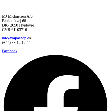
Mulighederne
kan
vælges
på
MJ Michaelsen A/S
varesiden
Bibliotekvej 68
DK- 2650 Hvidovre
CVR 61103716
info@mjmshop.d
k
(+45) 33 12 12 44
Facebook