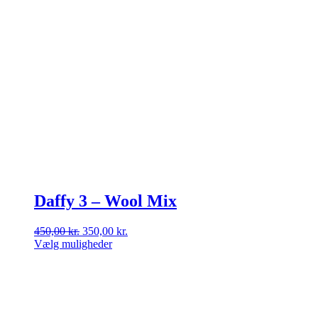
Daffy 3 – Wool Mix
Den
Den
450,00
kr.
350,00
kr.
oprindelige
aktuelle
Vælg muligheder
Dette
pris
pris
vare
var:
er:
har
450,00 kr..
350,00 kr..
flere
varianter.