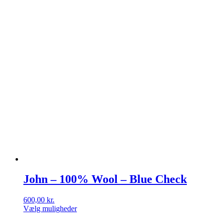
John – 100% Wool – Blue Check
600,00
kr.
Vælg muligheder
Dette