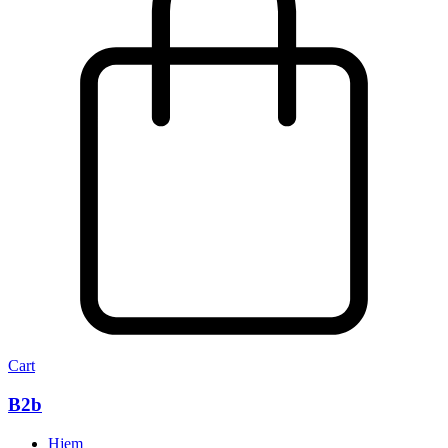
Cart
B2b
Hjem