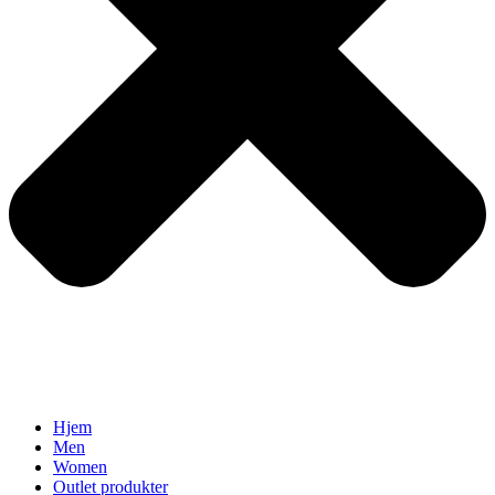
Hjem
Men
Women
Outlet produkter