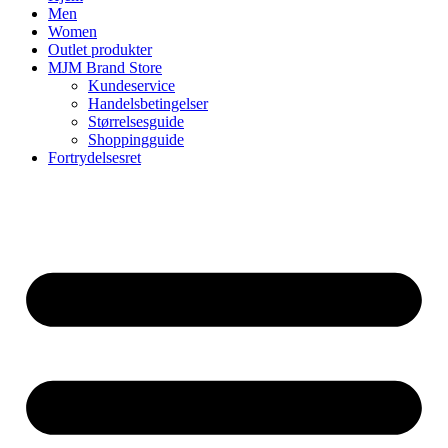
Men
Women
Outlet produkter
MJM Brand Store
Kundeservice
Handelsbetingelser
Størrelsesguide
Shoppingguide
Fortrydelsesret