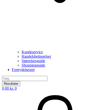
Kundeservice
Handelsbetingelser
Størrelsesguide
Shoppingguide
Fortrydelsesret
Search
...
Resultater
0,00
kr.
0