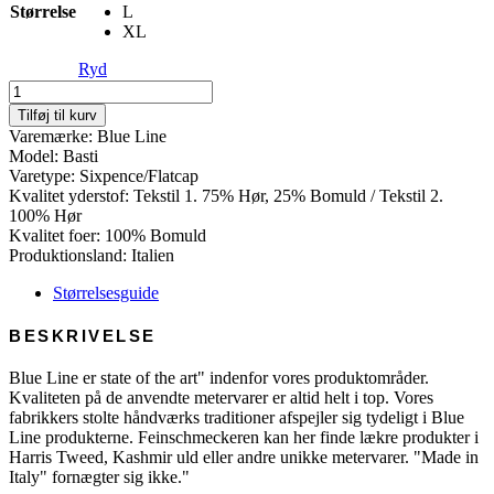
Størrelse
L
XL
Ryd
Blue
Line
Tilføj til kurv
Basti
Varemærke: Blue Line
-
Model: Basti
Linen/Cotton
Varetype: Sixpence/Flatcap
antal
Kvalitet yderstof: Tekstil 1. 75% Hør, 25% Bomuld / Tekstil 2.
100% Hør
Kvalitet foer: 100% Bomuld
Produktionsland: Italien
Størrelsesguide
BESKRIVELSE
Blue Line er state of the art" indenfor vores produktområder.
Kvaliteten på de anvendte metervarer er altid helt i top. Vores
fabrikkers stolte håndværks traditioner afspejler sig tydeligt i Blue
Line produkterne. Feinschmeckeren kan her finde lækre produkter i
Harris Tweed, Kashmir uld eller andre unikke metervarer. "Made in
Italy" fornægter sig ikke."