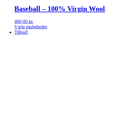
Baseball – 100% Virgin Wool
400,00
kr.
Vælg muligheder
Dette
Tilbud!
vare
har
flere
varianter.
Mulighederne
kan
vælges
på
varesiden