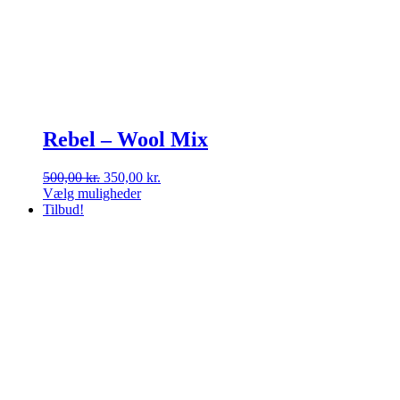
Rebel – Wool Mix
Den
Den
500,00
kr.
350,00
kr.
oprindelige
aktuelle
Vælg muligheder
Dette
pris
pris
Tilbud!
vare
var:
er:
har
500,00 kr..
350,00 kr..
flere
varianter.
Mulighederne
kan
vælges
på
varesiden