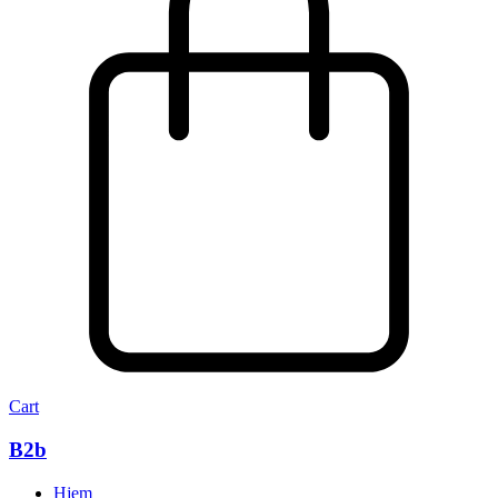
Cart
B2b
Hjem