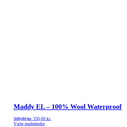
Maddy EL – 100% Wool Waterproof
Den
Den
500,00
kr.
350,00
kr.
oprindelige
aktuelle
Vælg muligheder