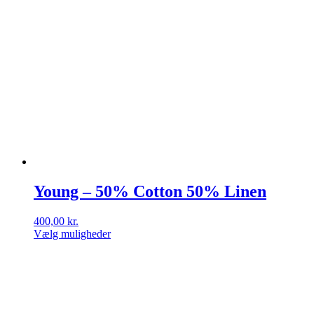
Young – 50% Cotton 50% Linen
400,00
kr.
Vælg muligheder
Dette
vare
har
flere
varianter.
Mulighederne