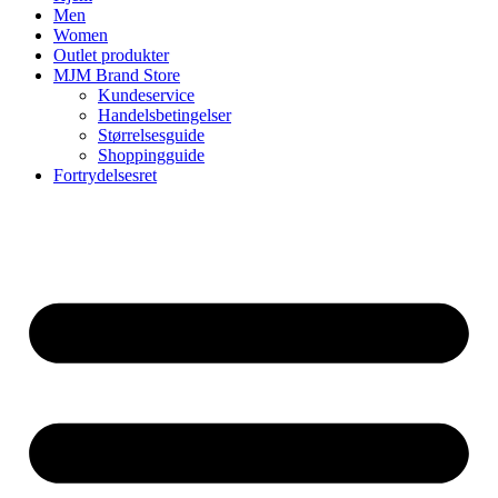
Men
Women
Outlet produkter
MJM Brand Store
Kundeservice
Handelsbetingelser
Størrelsesguide
Shoppingguide
Fortrydelsesret