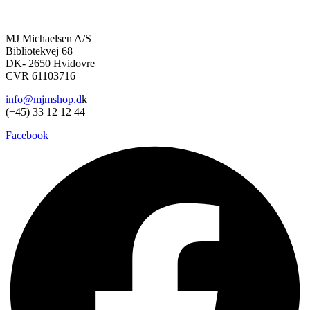
kan
vælges
på
MJ Michaelsen A/S
varesiden
Bibliotekvej 68
DK- 2650 Hvidovre
CVR 61103716
info@mjmshop.d
k
(+45) 33 12 12 44
Facebook