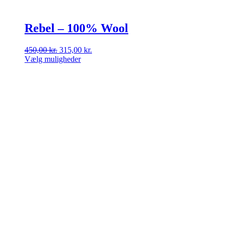
Rebel – 100% Wool
Den
Den
450,00
kr.
315,00
kr.
oprindelige
aktuelle
Vælg muligheder
Dette
pris
pris
vare
var:
er:
har
450,00 kr..
315,00 kr..
flere
varianter.
Mulighederne
kan
vælges
på
varesiden