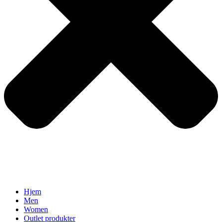
Hjem
Men
Women
Outlet produkter