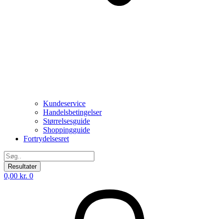
Kundeservice
Handelsbetingelser
Størrelsesguide
Shoppingguide
Fortrydelsesret
Search
...
Resultater
0,00
kr.
0