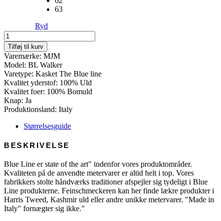
62
63
Ryd
BL
Walker
Tilføj til kurv
-
Varemærke: MJM
42
Model: BL Walker
Lambs
Varetype: Kasket The Blue line
Wool
Kvalitet yderstof: 100% Uld
antal
Kvalitet foer: 100% Bomuld
Knap: Ja
Produktionsland: Italy
Størrelsesguide
BESKRIVELSE
Blue Line er state of the art" indenfor vores produktområder.
Kvaliteten på de anvendte metervarer er altid helt i top. Vores
fabrikkers stolte håndværks traditioner afspejler sig tydeligt i Blue
Line produkterne. Feinschmeckeren kan her finde lækre produkter i
Harris Tweed, Kashmir uld eller andre unikke metervarer. "Made in
Italy" fornægter sig ikke."