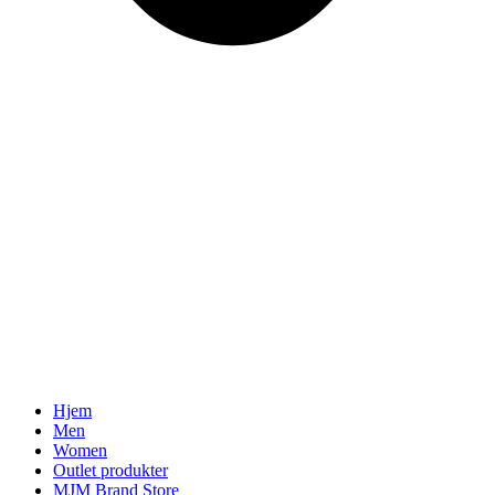
Hjem
Men
Women
Outlet produkter
MJM Brand Store