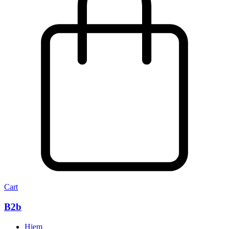
Cart
B2b
Hjem