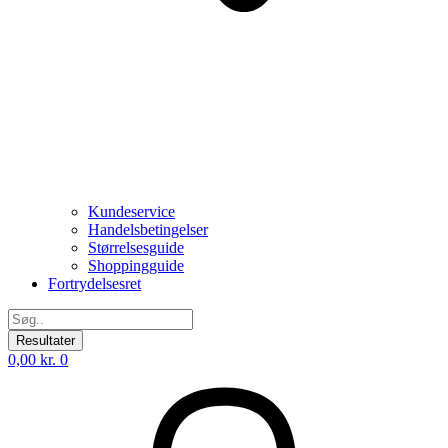
Kundeservice
Handelsbetingelser
Størrelsesguide
Shoppingguide
Fortrydelsesret
Search
...
Resultater
0,00
kr.
0