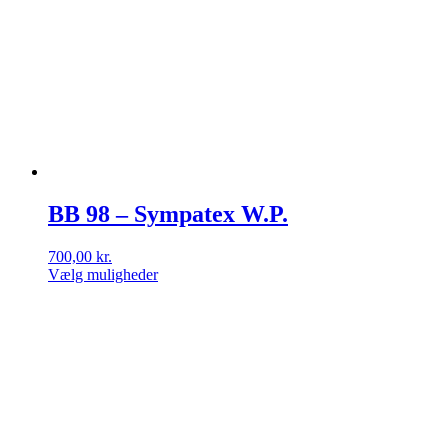
BB 98 – Sympatex W.P.
700,00
kr.
Vælg muligheder
Dette
vare
har
flere
varianter.
Mulighederne
kan
vælges
på