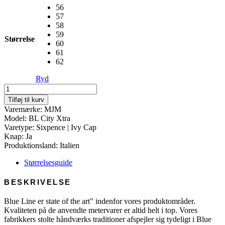
56
57
58
59
Størrelse
60
61
62
Ryd
BL
City
Tilføj til kurv
Xtra
Varemærke: MJM
-
Model: BL City Xtra
51
Varetype: Sixpence | Ivy Cap
Cotton
Knap: Ja
Mix
Produktionsland: Italien
antal
Størrelsesguide
BESKRIVELSE
Blue Line er state of the art" indenfor vores produktområder.
Kvaliteten på de anvendte metervarer er altid helt i top. Vores
fabrikkers stolte håndværks traditioner afspejler sig tydeligt i Blue