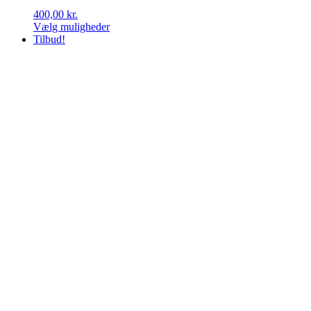
400,00
kr.
Vælg muligheder
Dette
Tilbud!
vare
har
flere
varianter.
Mulighederne
kan
vælges
på
varesiden