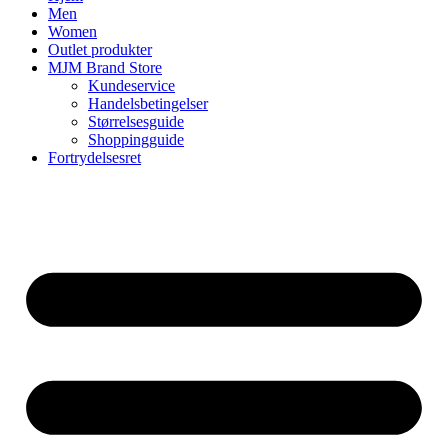
Men
Women
Outlet produkter
MJM Brand Store
Kundeservice
Handelsbetingelser
Størrelsesguide
Shoppingguide
Fortrydelsesret