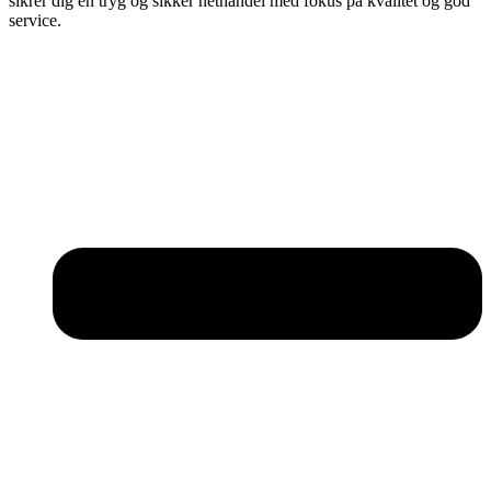
sikrer dig en tryg og sikker nethandel med fokus på kvalitet og god
service.