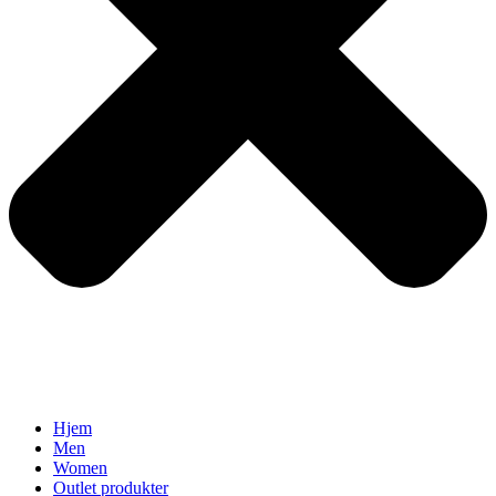
Hjem
Men
Women
Outlet produkter