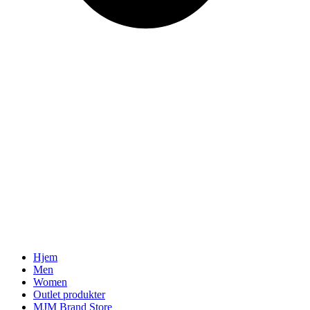
Hjem
Men
Women
Outlet produkter
MJM Brand Store