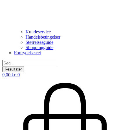
Kundeservice
Handelsbetingelser
Størrelsesguide
Shoppingguide
Fortrydelsesret
Search
...
Resultater
0,00
kr.
0