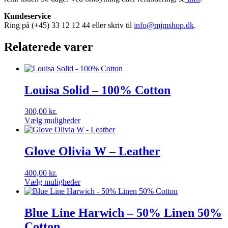
Kundeservice
Ring på (+45) 33 12 12 44 eller skriv til
info@mjmshop.dk
.
Relaterede varer
Louisa Solid – 100% Cotton
300,00
kr.
Vælg muligheder
Dette
vare
har
Glove Olivia W – Leather
flere
varianter.
400,00
kr.
Mulighederne
Vælg muligheder
kan
Dette
vælges
vare
på
har
Blue Line Harwich – 50% Linen 50%
varesiden
flere
Cotton
varianter.