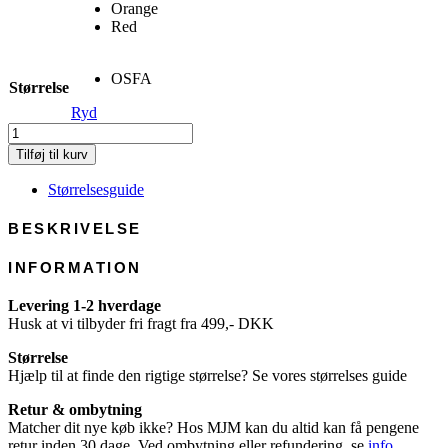
Orange
Red
OSFA
Størrelse
Ryd
Beanie
Solid
Tilføj til kurv
-
Wool
Størrelsesguide
Mix
antal
BESKRIVELSE
INFORMATION
Levering 1-2 hverdage
Husk at vi tilbyder fri fragt fra 499,- DKK
Størrelse
Hjælp til at finde den rigtige størrelse? Se vores størrelses guide
Retur & ombytning
Matcher dit nye køb ikke? Hos MJM kan du altid kan få pengene
retur inden 30 dage. Ved ombytning eller refundering, se
info
.