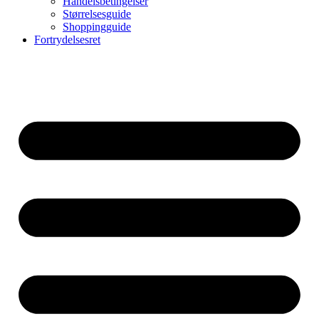
Handelsbetingelser
Størrelsesguide
Shoppingguide
Fortrydelsesret