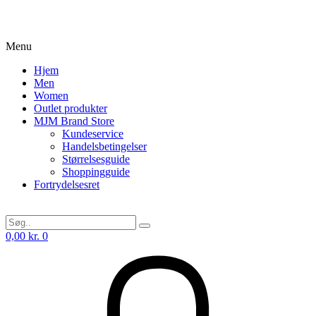
Menu
Hjem
Men
Women
Outlet produkter
MJM Brand Store
Kundeservice
Handelsbetingelser
Størrelsesguide
Shoppingguide
Fortrydelsesret
0,00
kr.
0