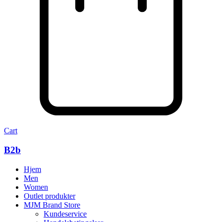
Cart
B2b
Hjem
Men
Women
Outlet produkter
MJM Brand Store
Kundeservice