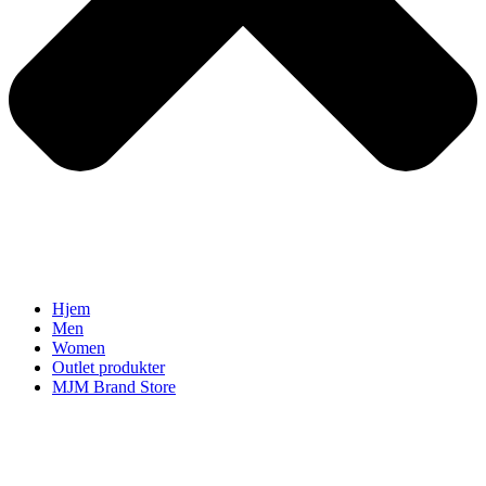
Hjem
Men
Women
Outlet produkter
MJM Brand Store