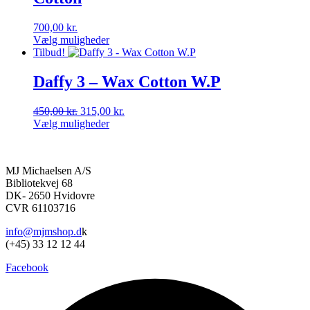
Mulighederne
kan
700,00
kr.
vælges
Vælg muligheder
på
Dette
Tilbud!
varesiden
vare
har
Daffy 3 – Wax Cotton W.P
flere
varianter.
Den
Den
450,00
kr.
315,00
kr.
Mulighederne
oprindelige
aktuelle
Vælg muligheder
kan
Dette
pris
pris
vælges
vare
var:
er:
på
har
450,00 kr..
315,00 kr..
varesiden
MJ Michaelsen A/S
flere
Bibliotekvej 68
varianter.
DK- 2650 Hvidovre
Mulighederne
CVR 61103716
kan
vælges
info@mjmshop.d
k
på
(+45) 33 12 12 44
varesiden
Facebook