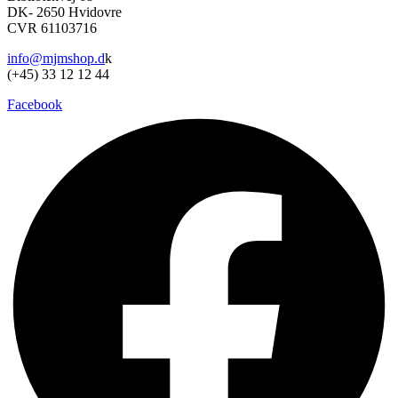
DK- 2650 Hvidovre
Mulighederne
CVR 61103716
kan
vælges
info@mjmshop.d
k
på
(+45) 33 12 12 44
varesiden
Facebook