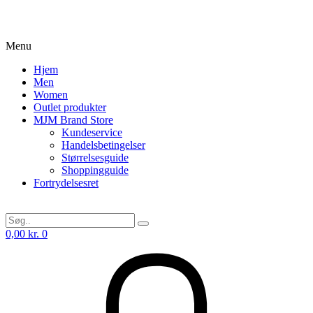
Menu
Hjem
Men
Women
Outlet produkter
MJM Brand Store
Kundeservice
Handelsbetingelser
Størrelsesguide
Shoppingguide
Fortrydelsesret
0,00
kr.
0