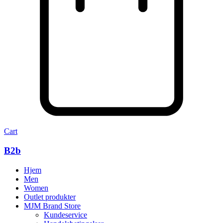
Cart
B2b
Hjem
Men
Women
Outlet produkter
MJM Brand Store
Kundeservice