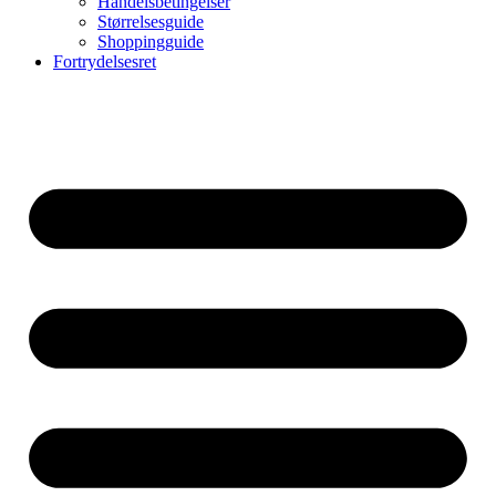
Handelsbetingelser
Størrelsesguide
Shoppingguide
Fortrydelsesret