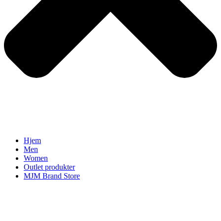
Hjem
Men
Women
Outlet produkter
MJM Brand Store