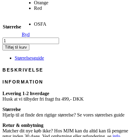
Orange
Red
OSFA
Størrelse
Ryd
Beanie
Solid
Tilføj til kurv
-
Wool
Størrelsesguide
Mix
antal
BESKRIVELSE
INFORMATION
Levering 1-2 hverdage
Husk at vi tilbyder fri fragt fra 499,- DKK
Størrelse
Hjælp til at finde den rigtige størrelse? Se vores størrelses guide
Retur & ombytning
Matcher dit nye køb ikke? Hos MJM kan du altid kan få pengene
retur inden 30 dage. Ved ombytning eller refundering, se
info
.