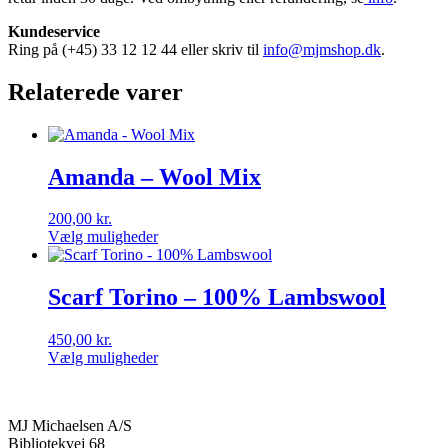
Kundeservice
Ring på (+45) 33 12 12 44 eller skriv til
info@mjmshop.dk
.
Relaterede varer
Amanda – Wool Mix
200,00
kr.
Vælg muligheder
Dette
vare
har
Scarf Torino – 100% Lambswool
flere
varianter.
450,00
kr.
Mulighederne
Vælg muligheder
kan
Dette
vælges
vare
på
har
varesiden
MJ Michaelsen A/S
flere
Bibliotekvej 68
varianter.