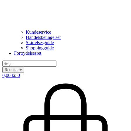
Kundeservice
Handelsbetingelser
Størrelsesguide
Shoppingguide
Fortrydelsesret
Search
...
Resultater
0,00
kr.
0