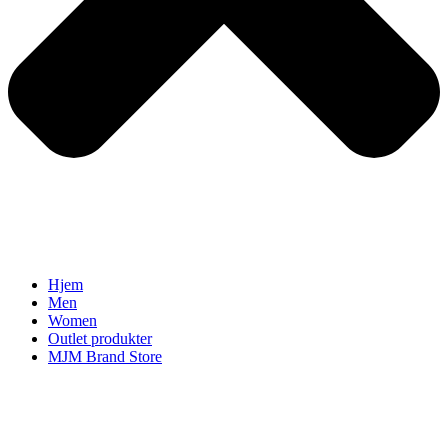
Hjem
Men
Women
Outlet produkter
MJM Brand Store