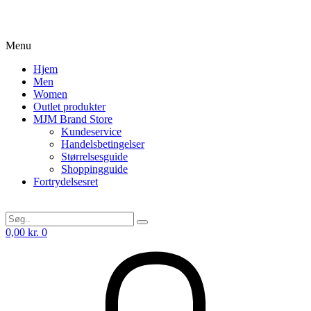
Menu
Hjem
Men
Women
Outlet produkter
MJM Brand Store
Kundeservice
Handelsbetingelser
Størrelsesguide
Shoppingguide
Fortrydelsesret
0,00
kr.
0