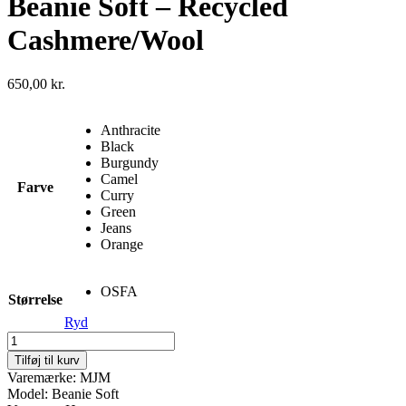
Beanie Soft – Recycled
Cashmere/Wool
650,00
kr.
Anthracite
Black
Burgundy
Camel
Farve
Curry
Green
Jeans
Orange
OSFA
Størrelse
Ryd
Beanie
Soft
Tilføj til kurv
-
Varemærke: MJM
Recycled
Model: Beanie Soft
Cashmere/Wool