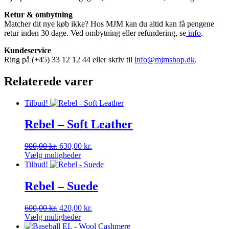
Retur & ombytning
Matcher dit nye køb ikke? Hos MJM kan du altid kan få pengene
retur inden 30 dage. Ved ombytning eller refundering, se
info
.
Kundeservice
Ring på (+45) 33 12 12 44 eller skriv til
info@mjmshop.dk
.
Relaterede varer
Tilbud!
Rebel – Soft Leather
Den
Den
900,00
kr.
630,00
kr.
oprindelige
aktuelle
Vælg muligheder
Dette
pris
pris
Tilbud!
vare
var:
er:
har
900,00 kr..
630,00 kr..
Rebel – Suede
flere
varianter.
Den
Den
600,00
kr.
420,00
kr.
Mulighederne
oprindelige
aktuelle
Vælg muligheder
kan
Dette
pris
pris
vælges