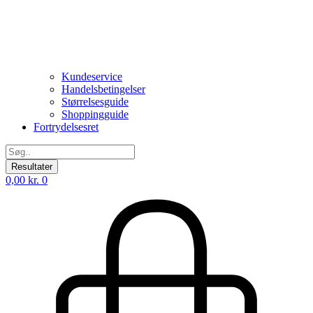
Kundeservice
Handelsbetingelser
Størrelsesguide
Shoppingguide
Fortrydelsesret
Search
...
Resultater
0,00
kr.
0