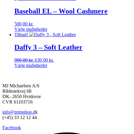
vare
var:
er:
på
har
600,00 kr..
420,00 kr..
Baseball EL – Wool Cashmere
varesiden
flere
varianter.
500,00
kr.
Mulighederne
Vælg muligheder
kan
Dette
Tilbud!
vælges
vare
på
har
Daffy 3 – Soft Leather
varesiden
flere
varianter.
Den
Den
900,00
kr.
630,00
kr.
Mulighederne
oprindelige
aktuelle
Vælg muligheder
kan
Dette
pris
pris
vælges
vare
var:
er:
på
har
900,00 kr..
630,00 kr..
varesiden
MJ Michaelsen A/S
flere
Bibliotekvej 68
varianter.
DK- 2650 Hvidovre
Mulighederne
CVR 61103716
kan
vælges
info@mjmshop.d
k
på
(+45) 33 12 12 44
varesiden
Facebook