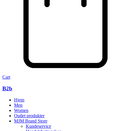
Cart
B2b
Hjem
Men
Women
Outlet produkter
MJM Brand Store
Kundeservice