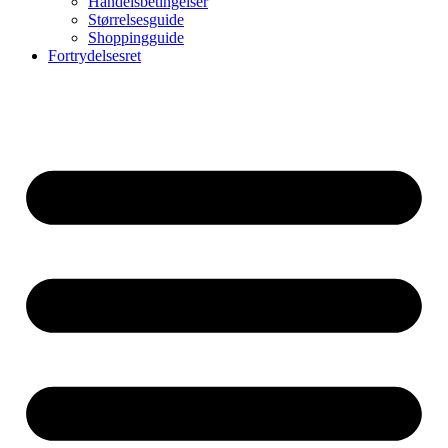
Handelsbetingelser
Størrelsesguide
Shoppingguide
Fortrydelsesret