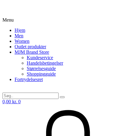
Menu
Hjem
Men
Women
Outlet produkter
MJM Brand Store
Kundeservice
Handelsbetingelser
Størrelsesguide
Shoppingguide
Fortrydelsesret
0,00
kr.
0