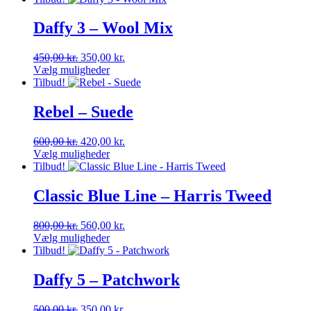
Daffy 3 – Wool Mix
Den
Den
450,00
kr.
350,00
kr.
oprindelige
aktuelle
Vælg muligheder
Dette
pris
pris
Tilbud!
vare
var:
er:
har
450,00 kr..
350,00 kr..
Rebel – Suede
flere
varianter.
Den
Den
600,00
kr.
420,00
kr.
Mulighederne
oprindelige
aktuelle
Vælg muligheder
kan
Dette
pris
pris
Tilbud!
vælges
vare
var:
er:
på
har
600,00 kr..
420,00 kr..
Classic Blue Line – Harris Tweed
varesiden
flere
varianter.
Den
Den
800,00
kr.
560,00
kr.
Mulighederne
oprindelige
aktuelle
Vælg muligheder
kan
Dette
pris
pris
Tilbud!
vælges
vare
var:
er:
på
har
800,00 kr..
560,00 kr..
Daffy 5 – Patchwork
varesiden
flere
varianter.
Den
Den
500,00
kr.
350,00
kr.