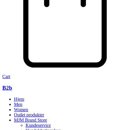
Cart
B2b
Hjem
Men
Women
Outlet produkter
MJM Brand Store
Kundeservice