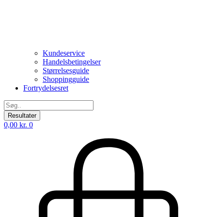
Kundeservice
Handelsbetingelser
Størrelsesguide
Shoppingguide
Fortrydelsesret
Search
...
Resultater
0,00
kr.
0