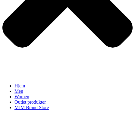
Hjem
Men
Women
Outlet produkter
MJM Brand Store