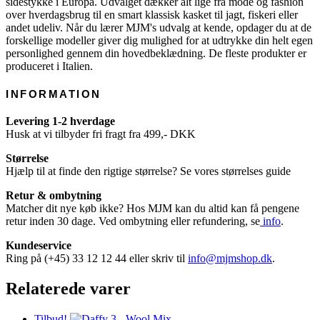
sidestykke i Europa. Udvalget dækker alt lige fra mode og fashion
over hverdagsbrug til en smart klassisk kasket til jagt, fiskeri eller
andet udeliv. Når du lærer MJM's udvalg at kende, opdager du at de
forskellige modeller giver dig mulighed for at udtrykke din helt egen
personlighed gennem din hovedbeklædning. De fleste produkter er
produceret i Italien.
INFORMATION
Levering 1-2 hverdage
Husk at vi tilbyder fri fragt fra 499,- DKK
Størrelse
Hjælp til at finde den rigtige størrelse? Se vores størrelses guide
Retur & ombytning
Matcher dit nye køb ikke? Hos MJM kan du altid kan få pengene
retur inden 30 dage. Ved ombytning eller refundering, se
info
.
Kundeservice
Ring på (+45) 33 12 12 44 eller skriv til
info@mjmshop.dk
.
Relaterede varer
Tilbud!