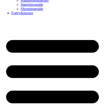
Handelsbetingelser
Størrelsesguide
Shoppingguide
Fortrydelsesret