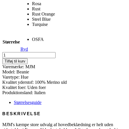
Rosa
Rust
Rust Orange
Steel Blue
Turquise
OSFA
Størrelse
Ryd
Beanie
-
Tilføj til kurv
100%
Varemærke: MJM
Merino
Model: Beanie
Wool
Varetype: Hue
antal
Kvalitet yderstof: 100% Merino uld
Kvalitet foer: Uden foer
Produktionsland: Italien
Størrelsesguide
BESKRIVELSE
MJM's kæmpe store udvalg af hovedbeklædning er helt uden