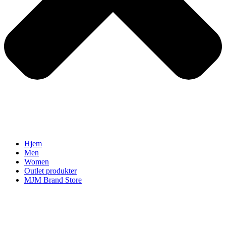
Hjem
Men
Women
Outlet produkter
MJM Brand Store