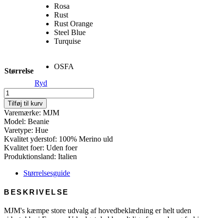
Rosa
Rust
Rust Orange
Steel Blue
Turquise
OSFA
Størrelse
Ryd
Beanie
-
Tilføj til kurv
100%
Varemærke: MJM
Merino
Model: Beanie
Wool
Varetype: Hue
antal
Kvalitet yderstof: 100% Merino uld
Kvalitet foer: Uden foer
Produktionsland: Italien
Størrelsesguide
BESKRIVELSE
MJM's kæmpe store udvalg af hovedbeklædning er helt uden