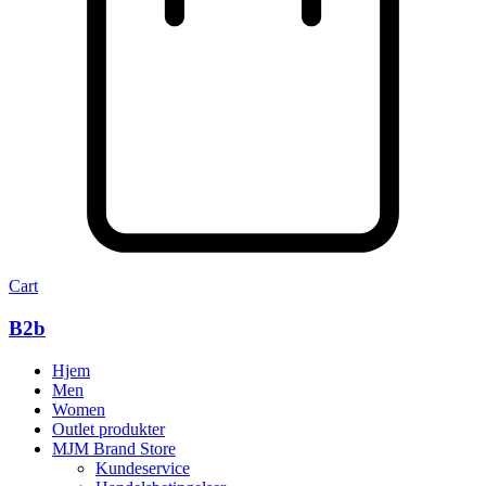
Cart
B2b
Hjem
Men
Women
Outlet produkter
MJM Brand Store
Kundeservice