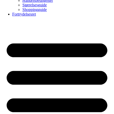
Handelsbetingelser
Størrelsesguide
Shoppingguide
Fortrydelsesret