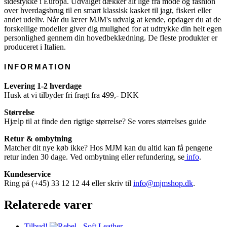
sidestykke i Europa. Udvalget dækker alt lige fra mode og fashion
over hverdagsbrug til en smart klassisk kasket til jagt, fiskeri eller
andet udeliv. Når du lærer MJM's udvalg at kende, opdager du at de
forskellige modeller giver dig mulighed for at udtrykke din helt egen
personlighed gennem din hovedbeklædning. De fleste produkter er
produceret i Italien.
INFORMATION
Levering 1-2 hverdage
Husk at vi tilbyder fri fragt fra 499,- DKK
Størrelse
Hjælp til at finde den rigtige størrelse? Se vores størrelses guide
Retur & ombytning
Matcher dit nye køb ikke? Hos MJM kan du altid kan få pengene
retur inden 30 dage. Ved ombytning eller refundering, se
info
.
Kundeservice
Ring på (+45) 33 12 12 44 eller skriv til
info@mjmshop.dk
.
Relaterede varer
Tilbud!