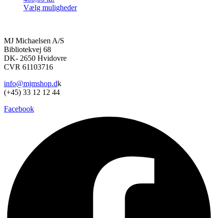
Mulighederne
Vælg muligheder
kan
Dette
vælges
vare
på
har
varesiden
MJ Michaelsen A/S
flere
Bibliotekvej 68
varianter.
DK- 2650 Hvidovre
Mulighederne
CVR 61103716
kan
vælges
info@mjmshop.d
k
på
(+45) 33 12 12 44
varesiden
Facebook