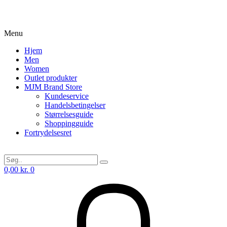
Menu
Hjem
Men
Women
Outlet produkter
MJM Brand Store
Kundeservice
Handelsbetingelser
Størrelsesguide
Shoppingguide
Fortrydelsesret
0,00
kr.
0