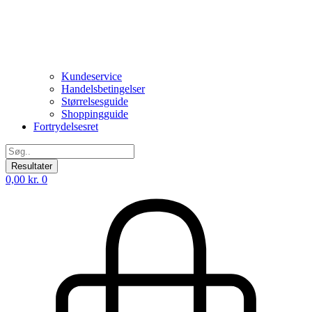
Kundeservice
Handelsbetingelser
Størrelsesguide
Shoppingguide
Fortrydelsesret
Search
...
Resultater
0,00
kr.
0