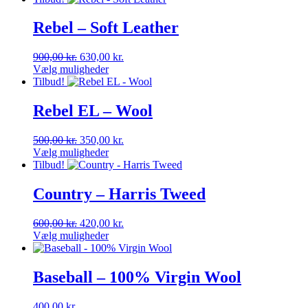
Rebel – Soft Leather
Den
Den
900,00
kr.
630,00
kr.
oprindelige
aktuelle
Vælg muligheder
Dette
pris
pris
Tilbud!
vare
var:
er:
har
900,00 kr..
630,00 kr..
Rebel EL – Wool
flere
varianter.
Den
Den
500,00
kr.
350,00
kr.
Mulighederne
oprindelige
aktuelle
Vælg muligheder
kan
Dette
pris
pris
Tilbud!
vælges
vare
var:
er:
på
har
500,00 kr..
350,00 kr..
Country – Harris Tweed
varesiden
flere
varianter.
Den
Den
600,00
kr.
420,00
kr.
Mulighederne
oprindelige
aktuelle
Vælg muligheder
kan
Dette
pris
pris
vælges
vare
var:
er:
på
har
600,00 kr..
420,00 kr..
Baseball – 100% Virgin Wool
varesiden
flere
varianter.
400,00
kr.