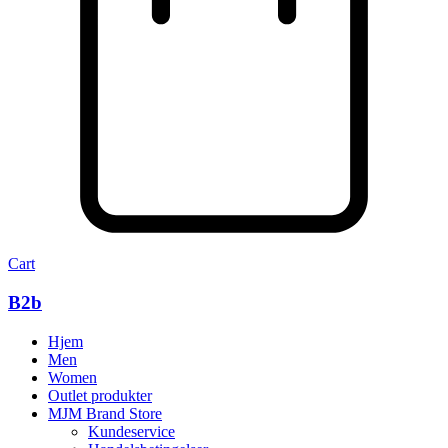
Cart
B2b
Hjem
Men
Women
Outlet produkter
MJM Brand Store
Kundeservice