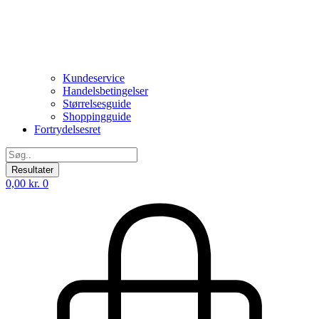
Kundeservice
Handelsbetingelser
Størrelsesguide
Shoppingguide
Fortrydelsesret
Search
...
Resultater
0,00
kr.
0