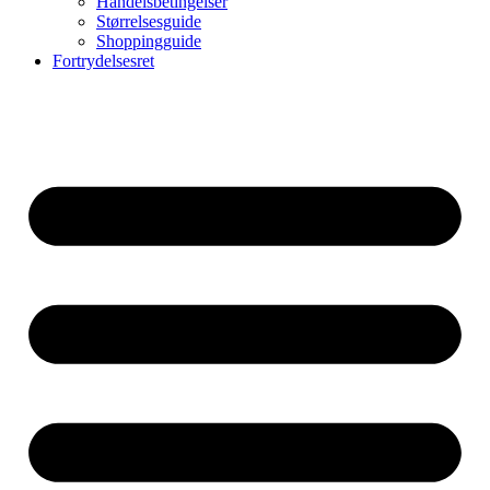
Handelsbetingelser
Størrelsesguide
Shoppingguide
Fortrydelsesret