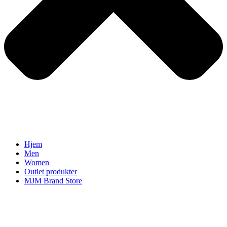
Hjem
Men
Women
Outlet produkter
MJM Brand Store