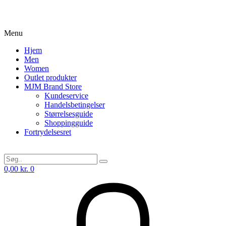
Menu
Hjem
Men
Women
Outlet produkter
MJM Brand Store
Kundeservice
Handelsbetingelser
Størrelsesguide
Shoppingguide
Fortrydelsesret
0,00
kr.
0