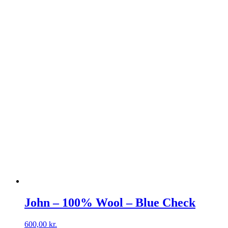
Mulighederne
kan
vælges
på
varesiden
John – 100% Wool – Blue Check
600,00
kr.