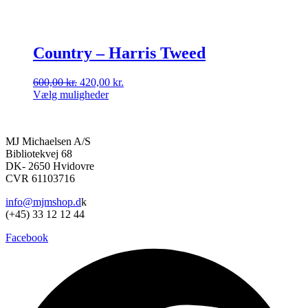
Country – Harris Tweed
Den
Den
600,00
kr.
420,00
kr.
oprindelige
aktuelle
Vælg muligheder
Dette
pris
pris
vare
var:
er:
har
600,00 kr..
420,00 kr..
MJ Michaelsen A/S
flere
Bibliotekvej 68
varianter.
DK- 2650 Hvidovre
Mulighederne
CVR 61103716
kan
vælges
info@mjmshop.d
k
på
(+45) 33 12 12 44
varesiden
Facebook