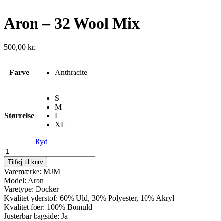
Aron – 32 Wool Mix
500,00
kr.
Farve
Anthracite
S
M
Størrelse
L
XL
Ryd
Aron
-
Tilføj til kurv
32
Varemærke: MJM
Wool
Model: Aron
Mix
Varetype: Docker
antal
Kvalitet yderstof: 60% Uld, 30% Polyester, 10% Akryl
Kvalitet foer: 100% Bomuld
Justerbar bagside: Ja