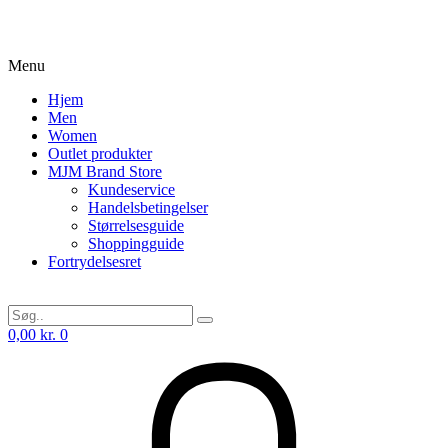
Menu
Hjem
Men
Women
Outlet produkter
MJM Brand Store
Kundeservice
Handelsbetingelser
Størrelsesguide
Shoppingguide
Fortrydelsesret
0,00
kr.
0