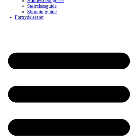
Handelsbetingelser
Størrelsesguide
Shoppingguide
Fortrydelsesret