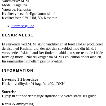
Varemærke: MJM
-
Model: Angelina
Leather
Varetype: Handsker
antal
Kvalitet yderstof: Ægte lammeskind
Kvalitet foer: 95% Uld, 5% Kashmir
Størrelsesguide
BESKRIVELSE
Et særkende ved MJM' skindhandsker er, at foret altid er produceret
delvist med Kashmir uld, der gør den silkeblød mod din hånd. I
vores serie af skindhandsker finder du altid den seneste mode i både
farve og model. Når du vælger fra MJM's kollektion er der altid en
fin sammenhæng mellem pris og kvalitet.
INFORMATION
Levering 1-2 hverdage
Husk at vi tilbyder fri fragt fra 499,- DKK
Størrelse
Hjælp til at finde den rigtige størrelse? Se vores størrelses guide
Retur & ombytning