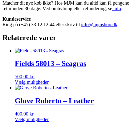
Matcher dit nye køb ikke? Hos MJM kan du altid kan få pengene
retur inden 30 dage. Ved ombytning eller refundering, se
info
.
Kundeservice
Ring på (+45) 33 12 12 44 eller skriv til
info@mjmshop.dk
.
Relaterede varer
Fields 58013 – Seagras
500,00
kr.
Vælg muligheder
Dette
vare
har
Glove Roberto – Leather
flere
varianter.
400,00
kr.
Mulighederne
Vælg muligheder
kan
Dette
vælges
vare
på
har
varesiden