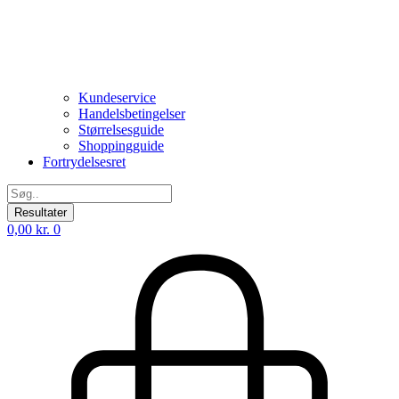
Kundeservice
Handelsbetingelser
Størrelsesguide
Shoppingguide
Fortrydelsesret
Search
...
Resultater
0,00
kr.
0