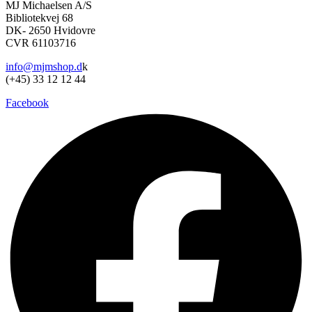
MJ Michaelsen A/S
flere
Bibliotekvej 68
varianter.
DK- 2650 Hvidovre
Mulighederne
CVR 61103716
kan
vælges
info@mjmshop.d
k
på
(+45) 33 12 12 44
varesiden
Facebook