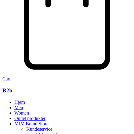
Cart
B2b
Hjem
Men
Women
Outlet produkter
MJM Brand Store
Kundeservice