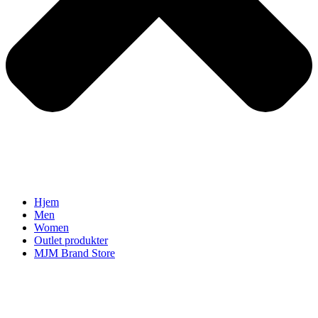
Hjem
Men
Women
Outlet produkter
MJM Brand Store