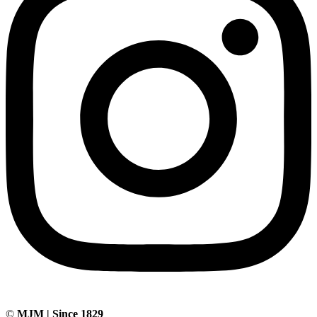
©
MJM | Since 1829