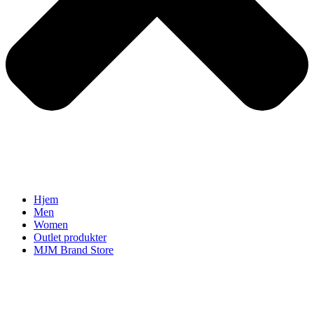
Hjem
Men
Women
Outlet produkter
MJM Brand Store