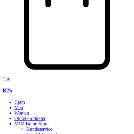
Cart
B2b
Hjem
Men
Women
Outlet produkter
MJM Brand Store
Kundeservice