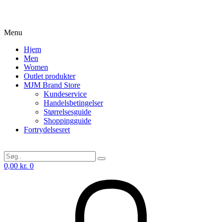
Menu
Hjem
Men
Women
Outlet produkter
MJM Brand Store
Kundeservice
Handelsbetingelser
Størrelsesguide
Shoppingguide
Fortrydelsesret
0,00
kr.
0