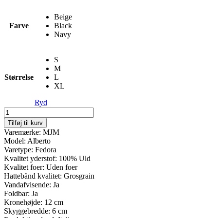
Beige
Farve
Black
Navy
S
M
Størrelse
L
XL
Ryd
Alberto
-
Tilføj til kurv
100%
Varemærke: MJM
Wool
Model: Alberto
antal
Varetype: Fedora
Kvalitet yderstof: 100% Uld
Kvalitet foer: Uden foer
Hattebånd kvalitet: Grosgrain
Vandafvisende: Ja
Foldbar: Ja
Kronehøjde: 12 cm
Skyggebredde: 6 cm