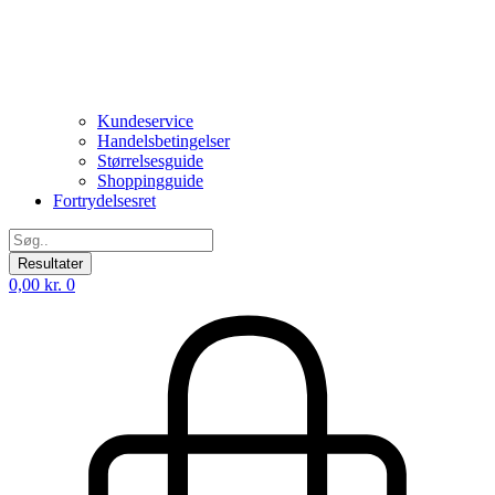
Kundeservice
Handelsbetingelser
Størrelsesguide
Shoppingguide
Fortrydelsesret
Search
...
Resultater
0,00
kr.
0