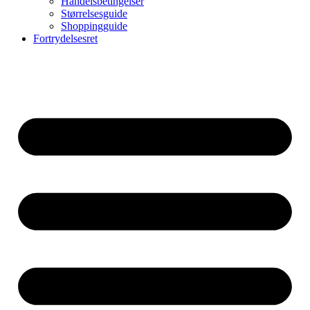
Handelsbetingelser
Størrelsesguide
Shoppingguide
Fortrydelsesret