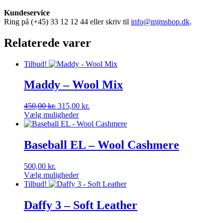
Kundeservice
Ring på (+45) 33 12 12 44 eller skriv til
info@mjmshop.dk
.
Relaterede varer
Tilbud!
Maddy – Wool Mix
Den
Den
450,00
kr.
315,00
kr.
oprindelige
aktuelle
Vælg muligheder
Dette
pris
pris
vare
var:
er:
har
450,00 kr..
315,00 kr..
Baseball EL – Wool Cashmere
flere
varianter.
500,00
kr.
Mulighederne
Vælg muligheder
kan
Dette
Tilbud!
vælges
vare
på
har
Daffy 3 – Soft Leather
varesiden
flere
varianter.