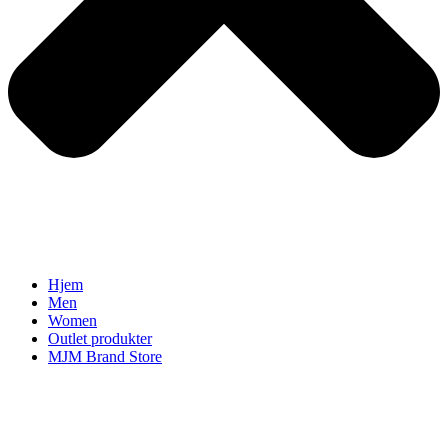
Hjem
Men
Women
Outlet produkter
MJM Brand Store