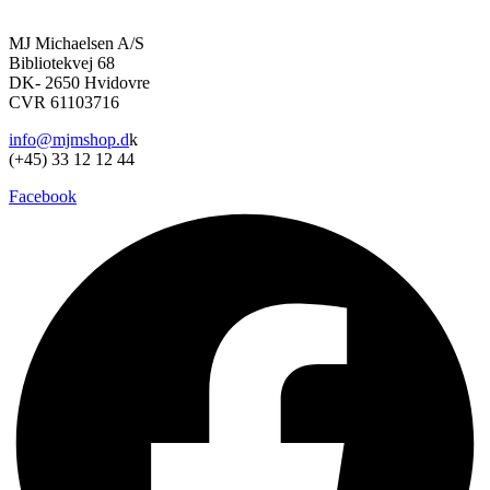
vare
på
har
varesiden
MJ Michaelsen A/S
flere
Bibliotekvej 68
varianter.
DK- 2650 Hvidovre
Mulighederne
CVR 61103716
kan
vælges
info@mjmshop.d
k
på
(+45) 33 12 12 44
varesiden
Facebook