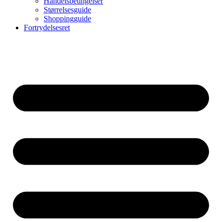
Handelsbetingelser
Størrelsesguide
Shoppingguide
Fortrydelsesret