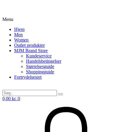
Menu
Hjem
Men
Women
Outlet produkter
MJM Brand Store
Kundeservice
Handelsbetingelser
Størrelsesguide
Shoppingguide
Fortrydelsesret
0,00
kr.
0