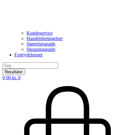
Kundeservice
Handelsbetingelser
Størrelsesguide
Shoppingguide
Fortrydelsesret
Search
...
Resultater
0,00
kr.
0