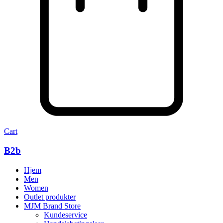
Cart
B2b
Hjem
Men
Women
Outlet produkter
MJM Brand Store
Kundeservice