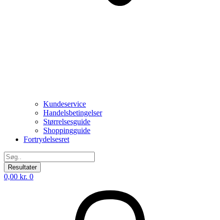
Kundeservice
Handelsbetingelser
Størrelsesguide
Shoppingguide
Fortrydelsesret
Search
...
Resultater
0,00
kr.
0