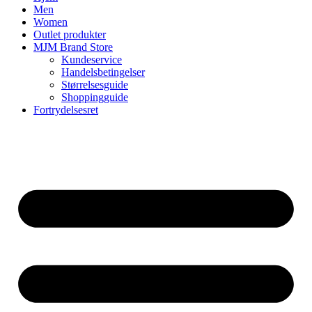
Men
Women
Outlet produkter
MJM Brand Store
Kundeservice
Handelsbetingelser
Størrelsesguide
Shoppingguide
Fortrydelsesret