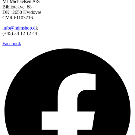
MJ Michaelsen A/S
Bibliotekvej 68
DK- 2650 Hvidovre
CVR 61103716
info@mjmshop.d
k
(+45) 33 12 12 44
Facebook