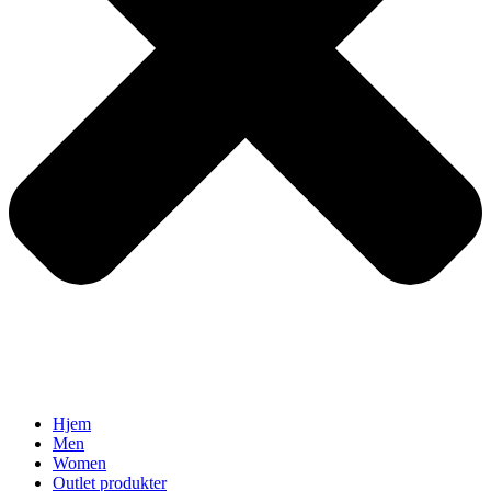
Hjem
Men
Women
Outlet produkter