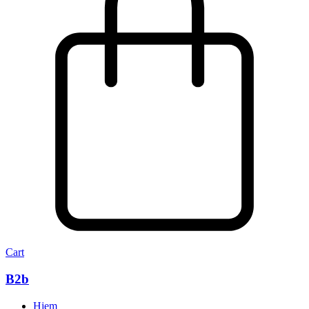
Cart
B2b
Hjem