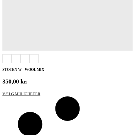
STOTEN W - WOOL MIX
350,00
kr.
Dette
VÆLG MULIGHEDER
vare
har
flere
varianter.
Mulighederne
kan
vælges