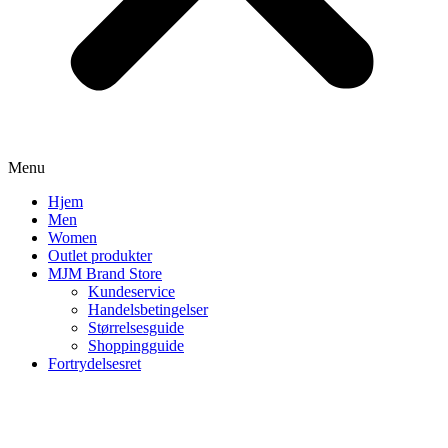
Menu
Hjem
Men
Women
Outlet produkter
MJM Brand Store
Kundeservice
Handelsbetingelser
Størrelsesguide
Shoppingguide
Fortrydelsesret