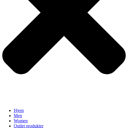
Hjem
Men
Women
Outlet produkter