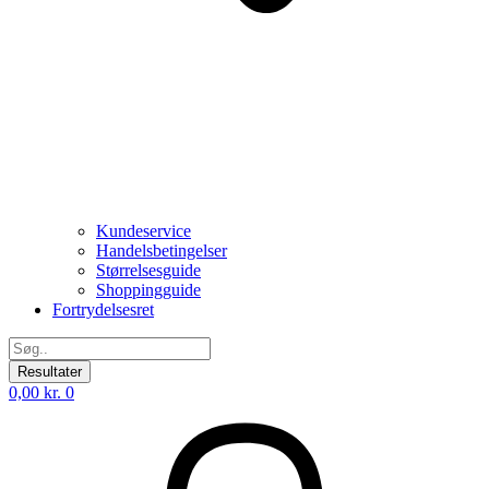
Kundeservice
Handelsbetingelser
Størrelsesguide
Shoppingguide
Fortrydelsesret
Search
...
Resultater
0,00
kr.
0