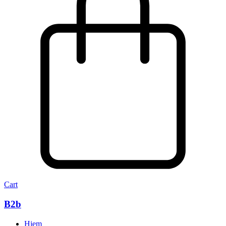
Cart
B2b
Hjem