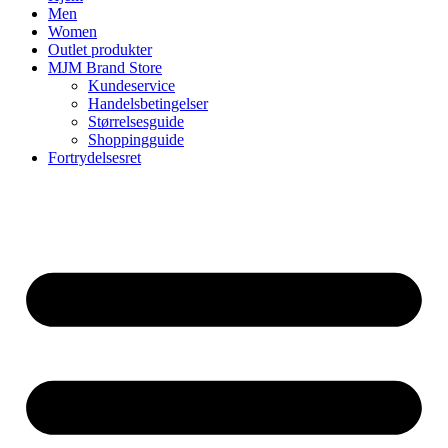
Men
Women
Outlet produkter
MJM Brand Store
Kundeservice
Handelsbetingelser
Størrelsesguide
Shoppingguide
Fortrydelsesret