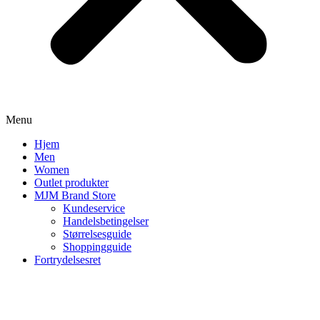
Menu
Hjem
Men
Women
Outlet produkter
MJM Brand Store
Kundeservice
Handelsbetingelser
Størrelsesguide
Shoppingguide
Fortrydelsesret