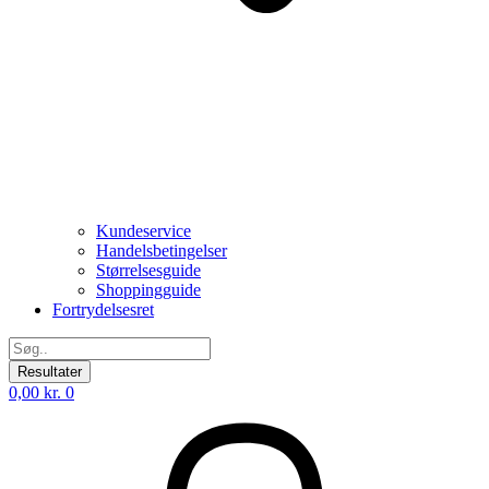
Kundeservice
Handelsbetingelser
Størrelsesguide
Shoppingguide
Fortrydelsesret
Search
...
Resultater
0,00
kr.
0