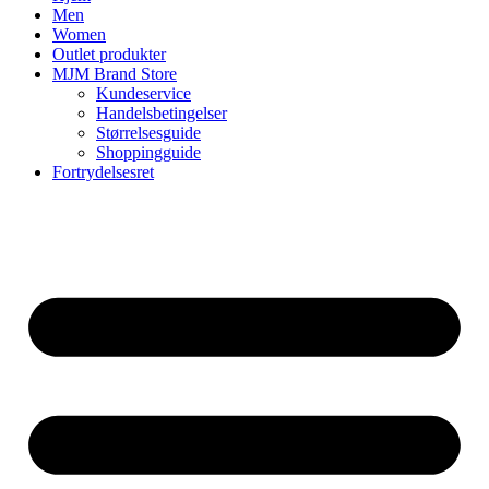
Men
Women
Outlet produkter
MJM Brand Store
Kundeservice
Handelsbetingelser
Størrelsesguide
Shoppingguide
Fortrydelsesret