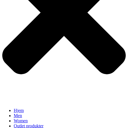
Hjem
Men
Women
Outlet produkter