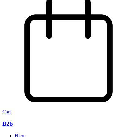
Cart
B2b
Hjem