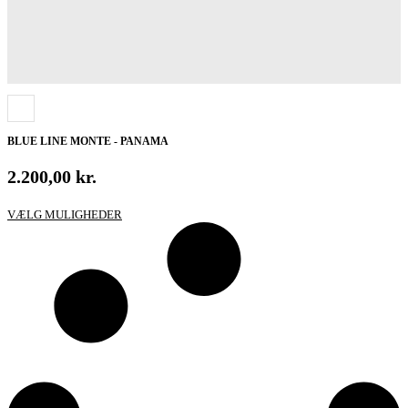
BLUE LINE MONTE - PANAMA
2.200,00
kr.
Dette
VÆLG MULIGHEDER
vare
har
flere
varianter.
Mulighederne
kan
vælges
på
varesiden