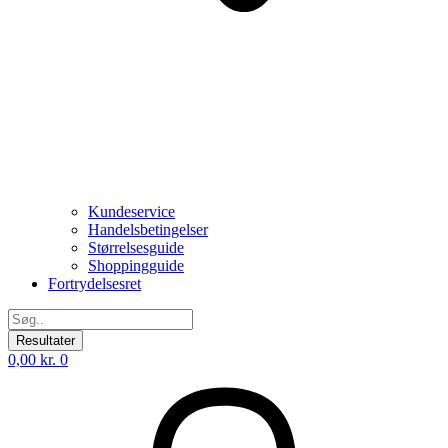
Kundeservice
Handelsbetingelser
Størrelsesguide
Shoppingguide
Fortrydelsesret
Search
...
Resultater
0,00
kr.
0