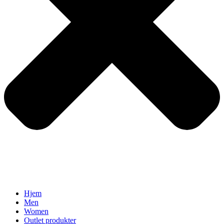
Hjem
Men
Women
Outlet produkter