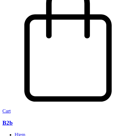
Cart
B2b
Hjem