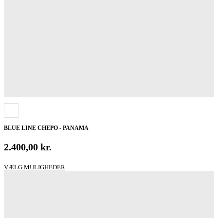
BLUE LINE CHEPO - PANAMA
2.400,00
kr.
Dette
VÆLG MULIGHEDER
vare
har
flere
varianter.
Mulighederne