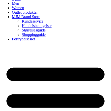
Men
Women
Outlet produkter
MJM Brand Store
Kundeservice
Handelsbetingelser
Størrelsesguide
Shoppingguide
Fortrydelsesret