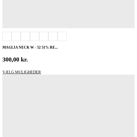
MAGLIA NECK W - 52 51% RE...
300,00
kr.
Dette
VÆLG MULIGHEDER
vare
har
flere
varianter.
Mulighederne
kan
vælges
på
varesiden