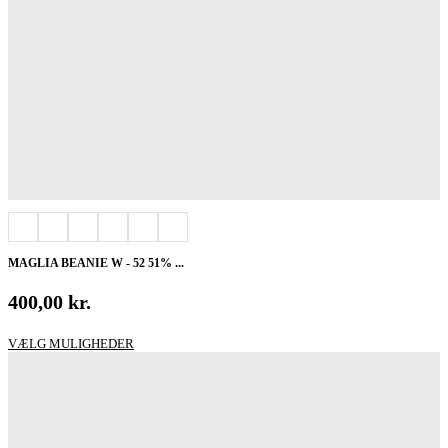
MAGLIA BEANIE W - 52 51% ...
400,00
kr.
Dette
VÆLG MULIGHEDER
vare
har
flere
varianter.
Mulighederne