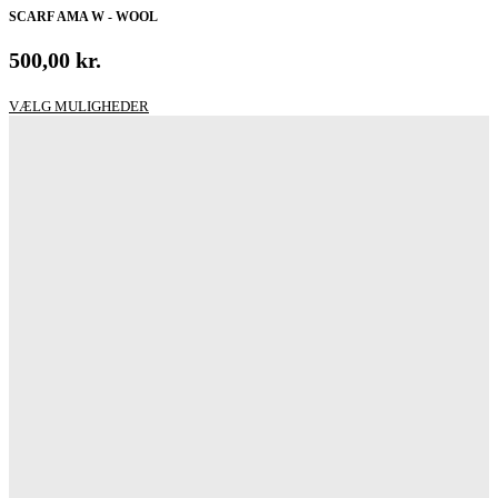
SCARF AMA W - WOOL
500,00
kr.
Dette
VÆLG MULIGHEDER
vare
har
flere
varianter.
Mulighederne
kan
vælges
på
varesiden