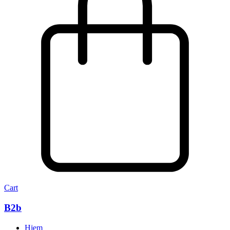
Cart
B2b
Hjem