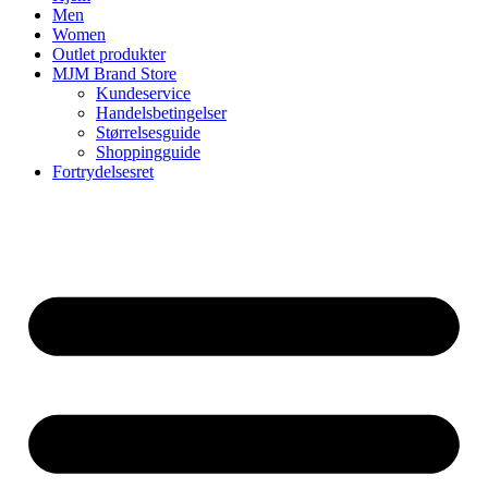
Men
Women
Outlet produkter
MJM Brand Store
Kundeservice
Handelsbetingelser
Størrelsesguide
Shoppingguide
Fortrydelsesret