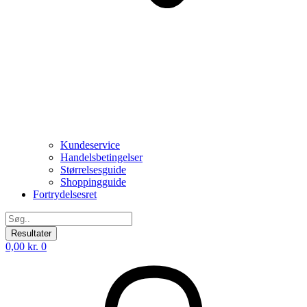
Kundeservice
Handelsbetingelser
Størrelsesguide
Shoppingguide
Fortrydelsesret
Search
...
Resultater
0,00
kr.
0