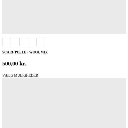
SCARF POLLE - WOOL MIX
500,00
kr.
Dette
VÆLG MULIGHEDER
vare
har
flere
varianter.
Mulighederne
kan
vælges
på
varesiden