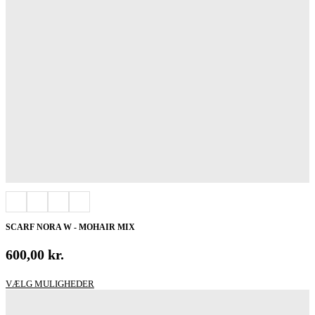
SCARF NORA W - MOHAIR MIX
600,00
kr.
Dette
VÆLG MULIGHEDER
vare
har