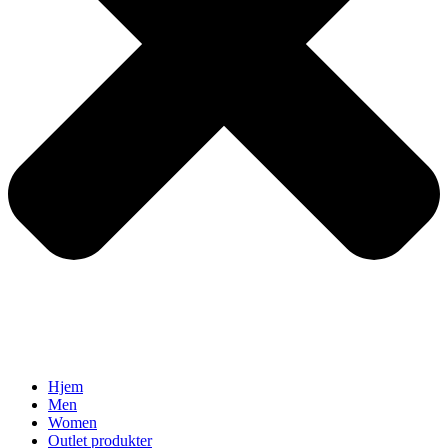
Hjem
Men
Women
Outlet produkter