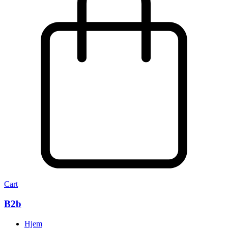
Cart
B2b
Hjem