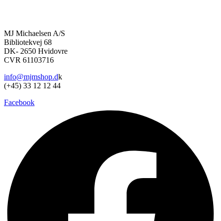
MJ Michaelsen A/S
Bibliotekvej 68
DK- 2650 Hvidovre
CVR 61103716
info@mjmshop.d
k
(+45) 33 12 12 44
Facebook