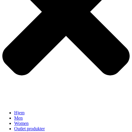
Hjem
Men
Women
Outlet produkter