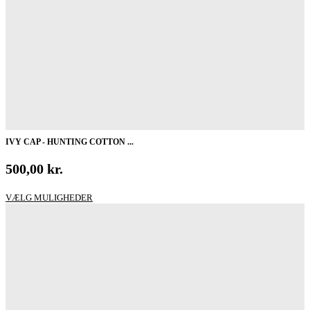
IVY CAP - HUNTING COTTON ...
500,00
kr.
Dette
VÆLG MULIGHEDER
vare
har
flere
varianter.
Mulighederne
kan
vælges
på
varesiden