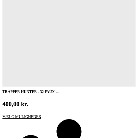
TRAPPER HUNTER - 32 FAUX ...
400,00
kr.
Dette
VÆLG MULIGHEDER
vare
har
flere