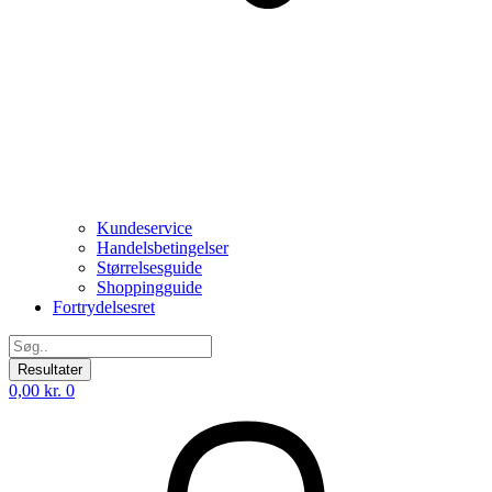
Kundeservice
Handelsbetingelser
Størrelsesguide
Shoppingguide
Fortrydelsesret
Search
...
Resultater
0,00
kr.
0