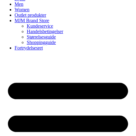
Men
Women
Outlet produkter
MJM Brand Store
Kundeservice
Handelsbetingelser
Størrelsesguide
Shoppingguide
Fortrydelsesret