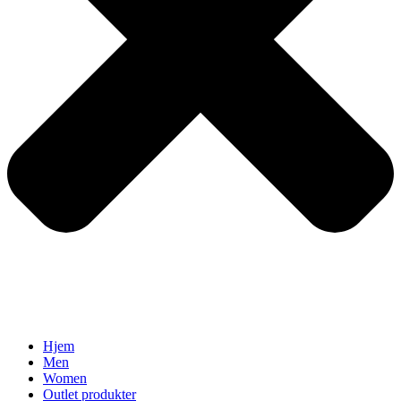
Hjem
Men
Women
Outlet produkter