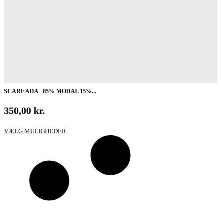
SCARF ADA - 85% MODAL 15%...
350,00
kr.
Dette
VÆLG MULIGHEDER
vare
har
flere
varianter.
Mulighederne
kan
vælges
på
varesiden