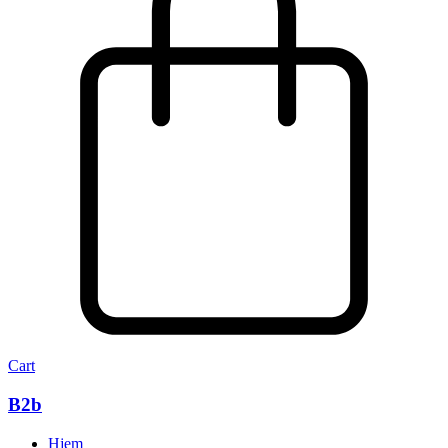
Cart
B2b
Hjem