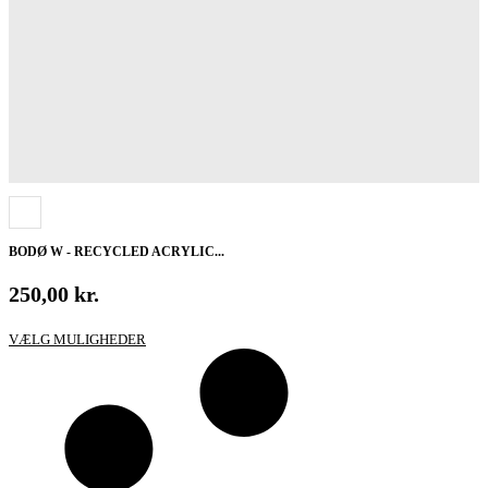
BODØ W - RECYCLED ACRYLIC...
250,00
kr.
Dette
VÆLG MULIGHEDER
vare
har
flere
varianter.
Mulighederne
kan
vælges