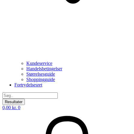
Kundeservice
Handelsbetingelser
Størrelsesguide
Shoppingguide
Fortrydelsesret
Search
...
Resultater
0,00
kr.
0