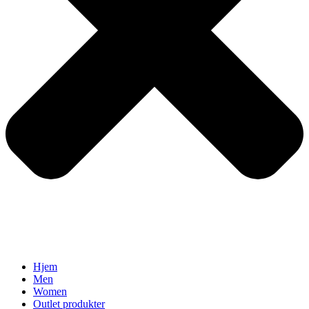
Hjem
Men
Women
Outlet produkter