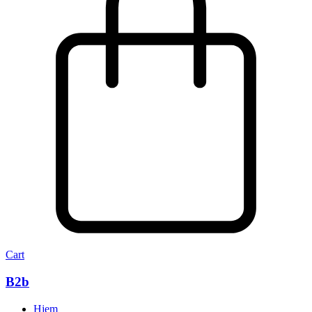
Cart
B2b
Hjem