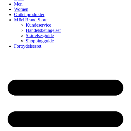
Men
Women
Outlet produkter
MJM Brand Store
Kundeservice
Handelsbetingelser
Størrelsesguide
Shoppingguide
Fortrydelsesret