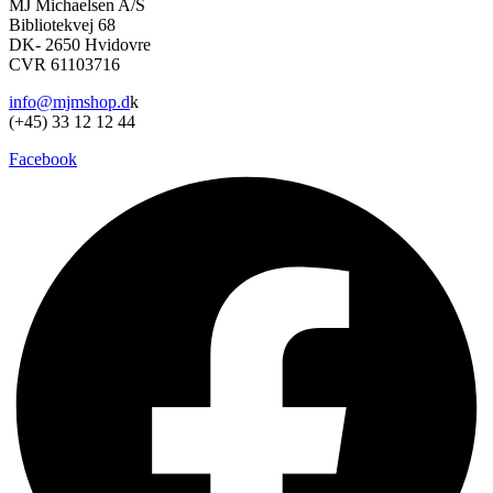
MJ Michaelsen A/S
Bibliotekvej 68
DK- 2650 Hvidovre
CVR 61103716
info@mjmshop.d
k
(+45) 33 12 12 44
Facebook