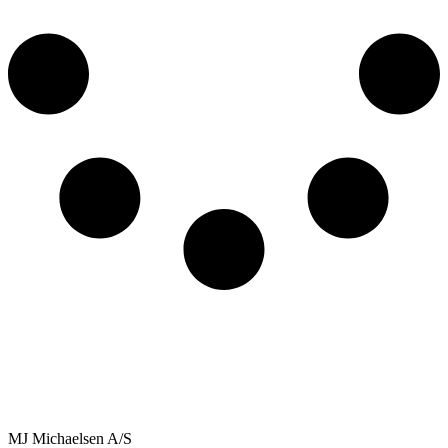
varesiden
MJ Michaelsen A/S