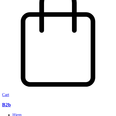
Cart
B2b
Hjem