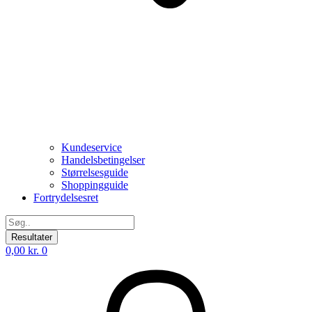
Kundeservice
Handelsbetingelser
Størrelsesguide
Shoppingguide
Fortrydelsesret
Search
...
Resultater
0,00
kr.
0