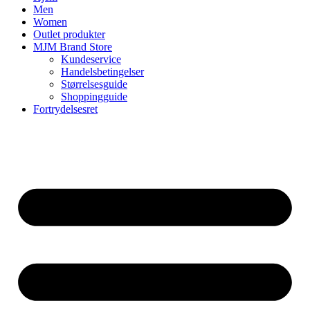
Men
Women
Outlet produkter
MJM Brand Store
Kundeservice
Handelsbetingelser
Størrelsesguide
Shoppingguide
Fortrydelsesret