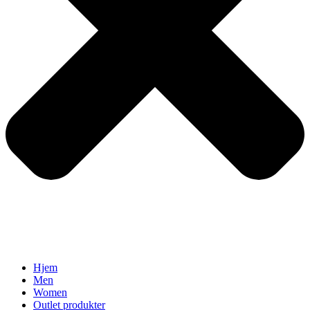
Hjem
Men
Women
Outlet produkter