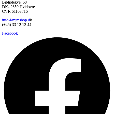
Bibliotekvej 68
DK- 2650 Hvidovre
CVR 61103716
info@mjmshop.d
k
(+45) 33 12 12 44
Facebook