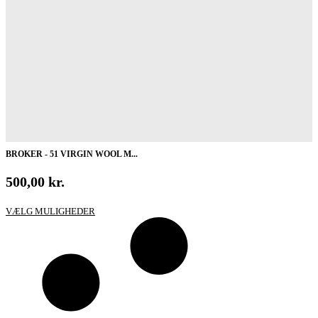
BROKER - 51 VIRGIN WOOL M...
500,00
kr.
Dette
VÆLG MULIGHEDER
vare
har
flere
varianter.
Mulighederne
kan
vælges
på