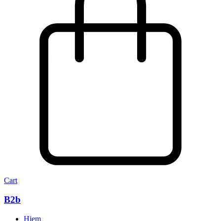
Cart
B2b
Hjem