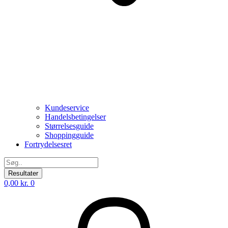
Kundeservice
Handelsbetingelser
Størrelsesguide
Shoppingguide
Fortrydelsesret
Search
...
Resultater
0,00
kr.
0