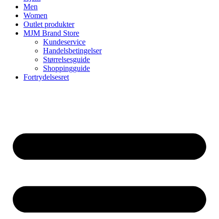
Men
Women
Outlet produkter
MJM Brand Store
Kundeservice
Handelsbetingelser
Størrelsesguide
Shoppingguide
Fortrydelsesret