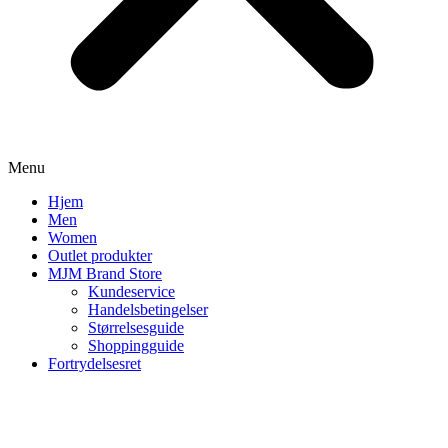
Menu
Hjem
Men
Women
Outlet produkter
MJM Brand Store
Kundeservice
Handelsbetingelser
Størrelsesguide
Shoppingguide
Fortrydelsesret