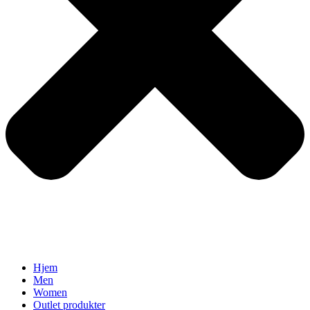
Hjem
Men
Women
Outlet produkter