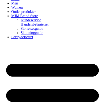
Men
Women
Outlet produkter
MJM Brand Store
Kundeservice
Handelsbetingelser
Størrelsesguide
Shoppingguide
Fortrydelsesret