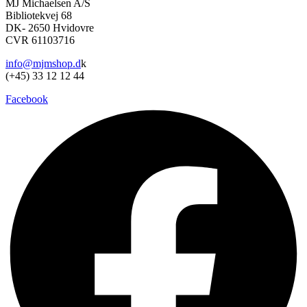
MJ Michaelsen A/S
Bibliotekvej 68
DK- 2650 Hvidovre
CVR 61103716
info@mjmshop.d
k
(+45) 33 12 12 44
Facebook