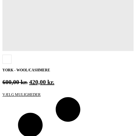
YORK - WOOL/CASHMERE
Den
Den
600,00
kr.
420,00
kr.
oprindelige
aktuelle
Dette
VÆLG MULIGHEDER
pris
pris
vare
var:
er:
har
600,00 kr..
420,00 kr..
flere
varianter.
Mulighederne
kan
vælges