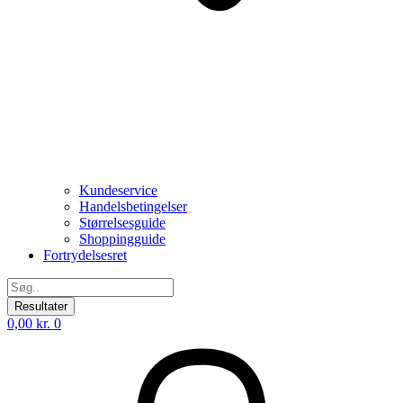
Kundeservice
Handelsbetingelser
Størrelsesguide
Shoppingguide
Fortrydelsesret
Search
...
Resultater
0,00
kr.
0