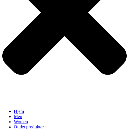
Hjem
Men
Women
Outlet produkter