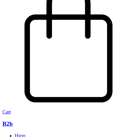
Cart
B2b
Hjem