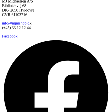
MJ Michaelsen A/S
Bibliotekvej 68
DK- 2650 Hvidovre
CVR 61103716
info@mjmshop.d
k
(+45) 33 12 12 44
Facebook