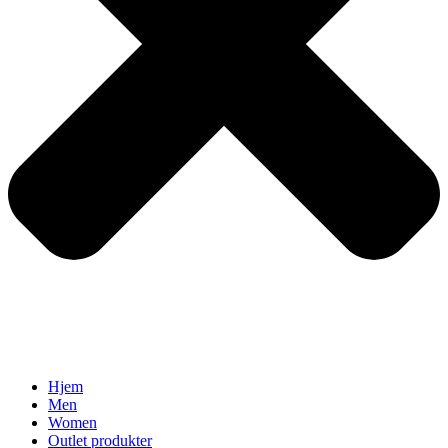
Hjem
Men
Women
Outlet produkter