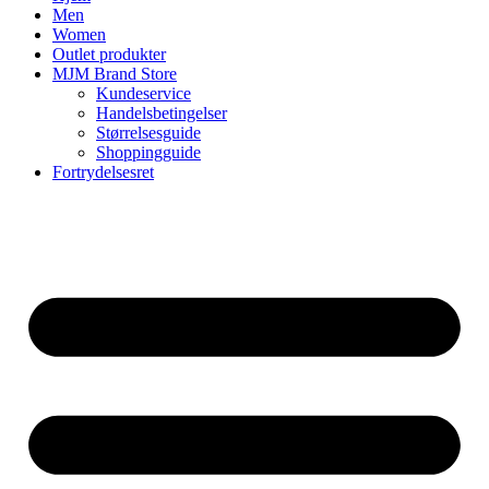
Men
Women
Outlet produkter
MJM Brand Store
Kundeservice
Handelsbetingelser
Størrelsesguide
Shoppingguide
Fortrydelsesret