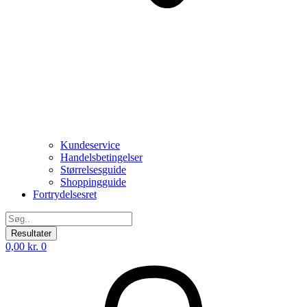
Kundeservice
Handelsbetingelser
Størrelsesguide
Shoppingguide
Fortrydelsesret
Search
...
Resultater
0,00
kr.
0