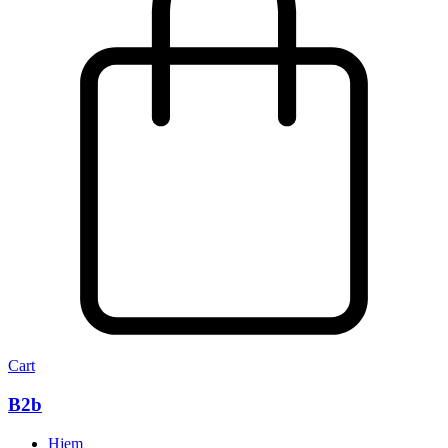
Cart
B2b
Hjem